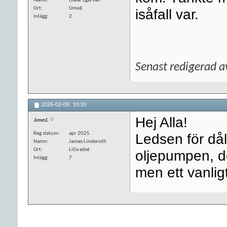
Namn
Oskar Egervall
Ort
Umeå
isåfall var.
Inlägg
2
Senast redigerad 
2026-02-09,
10:10
Hej Alla!
JamesL
Reg.datum
apr 2025
Ledsen för dål
Namn
James Linderoth
Ort
Lilla edet
oljepumpen, de
Inlägg
7
men ett vanli