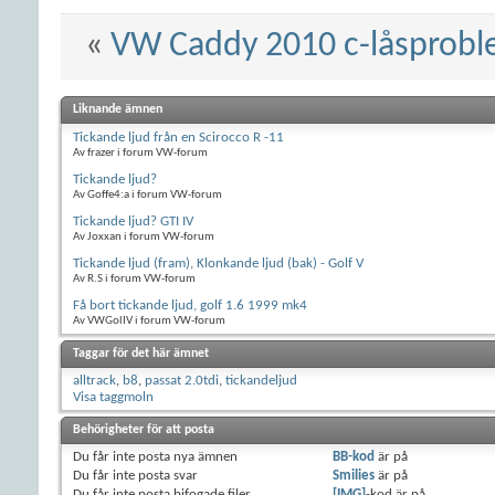
«
VW Caddy 2010 c-låsprob
Liknande ämnen
Tickande ljud från en Scirocco R -11
Av frazer i forum VW-forum
Tickande ljud?
Av Goffe4:a i forum VW-forum
Tickande ljud? GTI IV
Av Joxxan i forum VW-forum
Tickande ljud (fram), Klonkande ljud (bak) - Golf V
Av R.S i forum VW-forum
Få bort tickande ljud, golf 1.6 1999 mk4
Av VWGolIV i forum VW-forum
Taggar för det här ämnet
alltrack
,
b8
,
passat 2.0tdi
,
tickandeljud
Visa taggmoln
Behörigheter för att posta
Du
får inte
posta nya ämnen
BB-kod
är
på
Du
får inte
posta svar
Smilies
är
på
Du
får inte
posta bifogade filer
[IMG]
-kod är
på