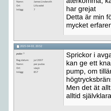
återkomma, kan
Namn
James Linderoth
Ort
Lilla edet
har grejat
Inlägg
7
Detta är min f
mycket erfare
2025-04-03,
20:52
Sprickor i avg
pudas
Reg.datum
jul 2007
kan ge ett kn
Namn
per pudas
Ort
växjö
pump, om till
Inlägg
857
högtrycksbrä
Men det ät allt
alltid självkla