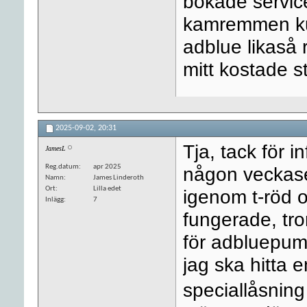
bokade servic
kamremmen ku
adblue likaså 
mitt kostade s
2025-09-02,
20:31
Tja, tack för i
JamesL
Reg.datum
apr 2025
någon veckasen
Namn
James Linderoth
Ort
Lilla edet
igenom t-röd 
Inlägg
7
fungerade, tror
för adbluepum
jag ska hitta 
speciallåsni