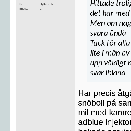
Hittade troli
Ort
Hyltebruk
Inlägg
2
det har med 
Men om någo
svara ändå
Tack för alla
lite i mån a
upp väldigt 
svar ibland
Har precis åt
snöboll på sam
mil med kamre
adblue injektor