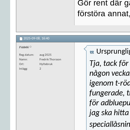
Gör rent där ga
förstöra anna
2025-09-08,
16:40
Fidde66
Ursprungli
Reg.datum
aug 2025
Namn
Fredrik Thorsson
Tja, tack för
Ort
Hyltebruk
Inlägg
2
någon veckase
igenom t-röd
fungerade, tr
för adbluep
jag ska hitt
speciallåsn