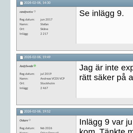
2026-02-06,
14:30
Se inlägg 9.
candyweiss
Reg.datum
jun 2017
Namn
Stefan
Ort
Skåne
Inlägg
2 217
2026-02-06,
19:49
Jag är inte ex
AndySwede
Reg.datum
jul 2019
rätt säker på a
Namn
Andreas VCDS VCP
Ort
Stockholm
Inlägg
2 467
2026-02-06,
19:52
Inlägg 9 var ju
Oskare
Reg.datum
feb 2026
kom. Tänkte m