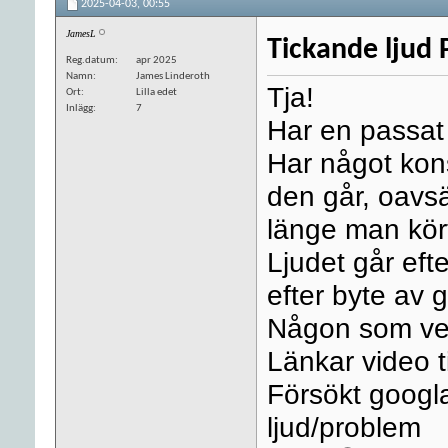
2025-04-03,
00:55
JamesL
Tickande ljud 
Reg.datum
apr 2025
Namn
James Linderoth
Tja!
Ort
Lilla edet
Inlägg
7
Har en passat
Har något kons
den går, oavsä
länge man kör
Ljudet går eft
efter byte av g
Någon som vet
Länkar video t
Försökt googla
ljud/problem