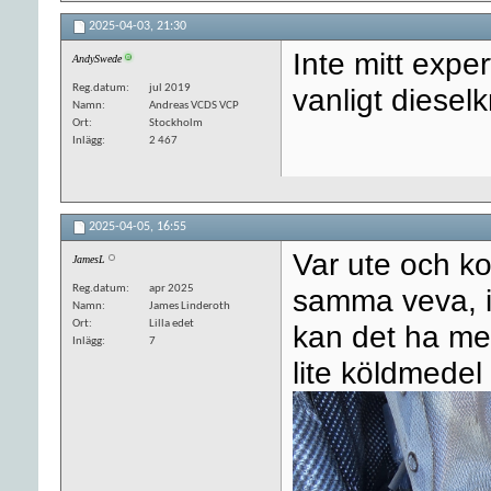
2025-04-03,
21:30
Inte mitt expe
AndySwede
Reg.datum
jul 2019
vanligt diesel
Namn
Andreas VCDS VCP
Ort
Stockholm
Inlägg
2 467
2025-04-05,
16:55
Var ute och ko
JamesL
Reg.datum
apr 2025
samma veva, i
Namn
James Linderoth
Ort
Lilla edet
kan det ha me
Inlägg
7
lite köldmedel