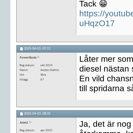
Tack 😁
https://youtu
uHqzO17
2025-04-03,
07:11
Låter mer som
FormerMazda
Reg.datum
okt 2024
diesel nästan
Namn
Anders Dahlin
Ort
Ydre
En vild chans
Inlägg
67
till spridarna s
2025-04-03,
08:35
Ja, det är nog
JamesL
Reg.datum
apr 2025