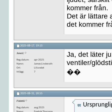
kommer från.
Det är lättare 
det kommer fr
2025-08-17,
19:15
Ja, det läter 
JamesL
Reg.datum
apr 2025
ventiler/glödst
Namn
James Linderoth
Ort
Lilla edet
��
Inlägg
7
2025-08-31,
20:55
Fidde66
Ursprungli
Reg.datum
aug 2025
Namn
Fredrik Thorsson