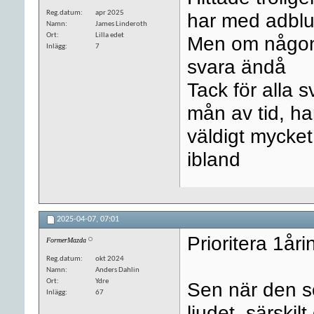
Reg.datum
apr 2025
har med adblu
Namn
James Linderoth
Ort
Lilla edet
Men om någon 
Inlägg
7
svara ändå
Tack för alla sv
mån av tid, h
väldigt mycket
ibland
2025-04-07,
07:01
Prioritera 1år
FormerMazda
Reg.datum
okt 2024
Namn
Anders Dahlin
Ort
Ydre
Sen när den so
Inlägg
67
ljudet, särskil