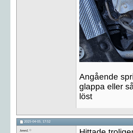
Angående sprid
glappa eller så
löst
2025-04-05,
17:52
Hittade trolige
JamesL