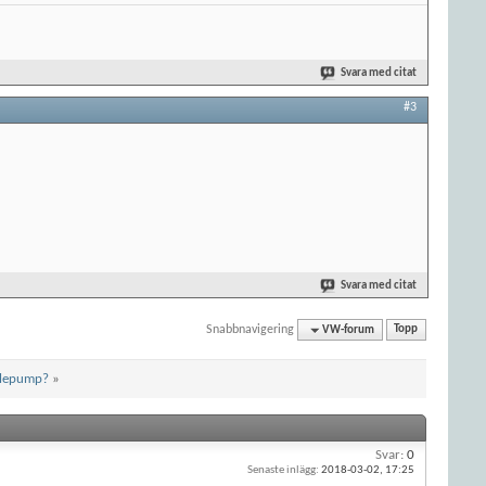
Svara med citat
#3
Svara med citat
Snabbnavigering
VW-forum
Topp
nslepump?
»
Svar:
0
Senaste inlägg:
2018-03-02,
17:25