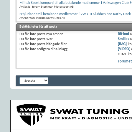
Milltek Sport kampanj till alla betalande medlemmar i Volkswagen Club 
Av Särås i forum Stertman Motorsport AB
Erbjudande till betalande medlemmar i VW GTI Klubben hos Karby Däck
Av AndreasE i forum Karby Däck AB
Behörigheter för att posta
Du
får inte
posta nya ämnen
BB-kod
ä
Du
får inte
posta svar
Smilies
ä
Du
får inte
posta bifogade filer
[IMG]
-ko
Du
får inte
redigera dina inlägg
[VIDEO]
HTML-ko
Forumets