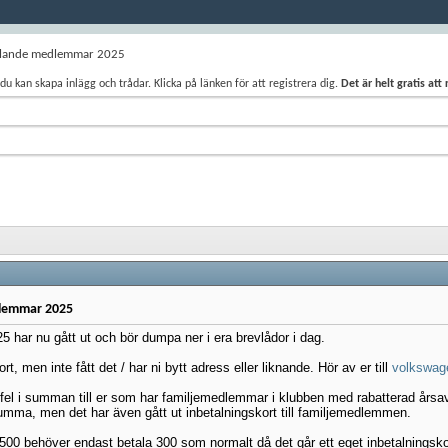
alande medlemmar 2025
du kan skapa inlägg och trådar. Klicka på länken för att registrera dig.
Det är helt gratis att
lemmar 2025
 har nu gått ut och bör dumpa ner i era brevlådor i dag.
ort, men inte fått det / har ni bytt adress eller liknande. Hör av er till
volkswag
t fel i summan till er som har familjemedlemmar i klubben med rabatterad års
mma, men det har även gått ut inbetalningskort till familjemedlemmen.
å 500 behöver endast betala 300 som normalt då det går ett eget inbetalnings