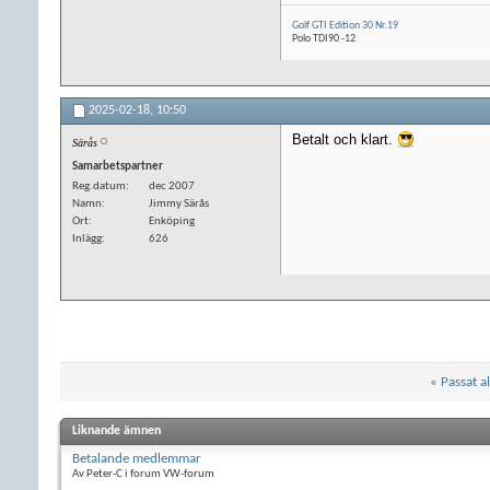
Golf GTI Edition 30 Nr.19
Polo TDI90 -12
2025-02-18,
10:50
Betalt och klart.
Särås
Samarbetspartner
Reg.datum
dec 2007
Namn
Jimmy Särås
Ort
Enköping
Inlägg
626
«
Passat a
Liknande ämnen
Betalande medlemmar
Av Peter-C i forum VW-forum