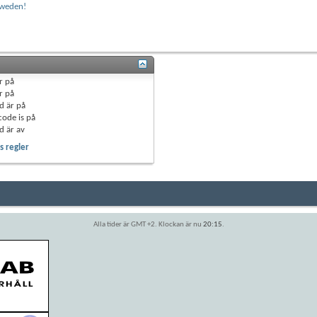
Sweden!
r
på
r
på
d är
på
code is
på
d är
av
 regler
Alla tider är GMT +2. Klockan är nu
20:15
.