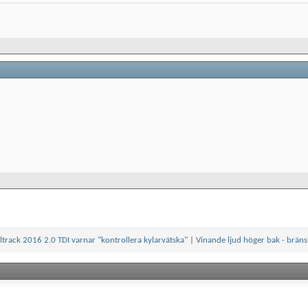
lltrack 2016 2.0 TDI varnar "kontrollera kylarvätska"
|
Vinande ljud höger bak - brä