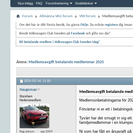
Nya inlägg
FAQ
Forumhantering
Snabblänkar
Forum
Allmänna VAG forum
VW-forum
Medlemsavgift bet
Om det här är ditt första besök, läs gärna
FAQn
. Du måste
registera
dig innan 
Besök Volkswagen Club Sweden på
Facebook
och gilla oss där!
Bli betalande medlem i Volkswagen Club Sweden idag!
Ämne:
Medlemsavgift betalande medlemmar 2025
2025-02-14,
11:10
Haugeman
Medlemsavgift betalande med
Styrelsen
Medlemsinbetalningarna för 2025
Hedersmedlem
Förväntar ni er ett i betalningsk
Tyvärr har det smugit in sig et
familjemedlemmar i en klumpsu
Ni som har fått en årsavgift p
Reg.datum
sep 2009