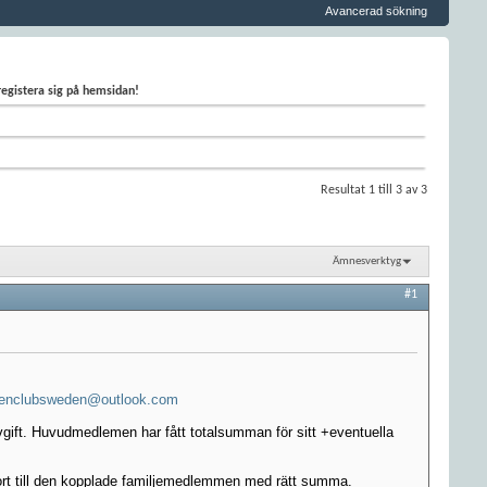
Avancerad sökning
 registera sig på hemsidan!
Resultat 1 till 3 av 3
Ämnesverktyg
#1
enclubsweden@outlook.com
avgift. Huvudmedlemen har fått totalsumman för sitt +eventuella
kort till den kopplade familjemedlemmen med rätt summa.