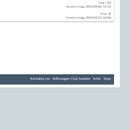
Svar:
12
Senaste inlägg:
2015-09-02,
13:11
Svar:
0
Senaste inlägg:
2013-03-13,
16:06
Kontakta oss
Volkswagen Club Sweden
Arkiv
Topp