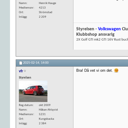
Namn
Henrik Hauge
Medlemsnr
4213
Ort
Strömstad
Inlägg
2 209
Styrelsen -
Volkswagen
Cl
Klubbshop ansvarig
2X Golf GTI mk2 GTI 16V Rust buc
2025-02-14,
14:00
Bra! Då vet vi om det.
vfr
Styrelsen
Reg.datum
okt 2009
Namn
Håkan Ahlqvist
Medlemsnr
5231
Ort
Kungsbacka
Inlägg
2 384