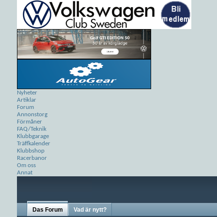
Nyheter
Artiklar
Forum
Annonstorg
Förmåner
FAQ/Teknik
Klubbgarage
Träffkalender
Klubbshop
Racerbanor
Om oss
Annat
Das Forum
Vad är nytt?