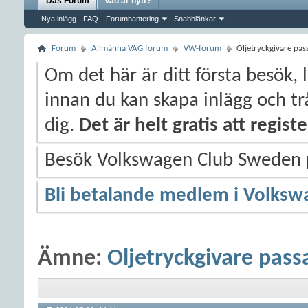
Das Forum
Vad är nytt?
Nya inlägg
FAQ
Forumhantering
Snabblänkar
Forum
Allmänna VAG forum
VW-forum
Oljetryckgivare pas
Om det här är ditt första besök, 
innan du kan skapa inlägg och trå
dig.
Det är helt gratis att regis
Besök Volkswagen Club Sweden
Bli betalande medlem i Volksw
Ämne:
Oljetryckgivare passa