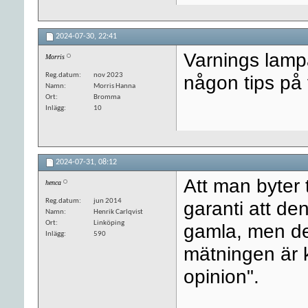
2024-07-30,
22:41
Varnings lampa
Morris
Reg.datum
nov 2023
någon tips på 
Namn
Morris Hanna
Ort
Bromma
Inlägg
10
2024-07-31,
08:12
Att man byter t
henca
Reg.datum
jun 2014
garanti att de
Namn
Henrik Carlqvist
Ort
Linköping
gamla, men det
Inlägg
590
mätningen är 
opinion".