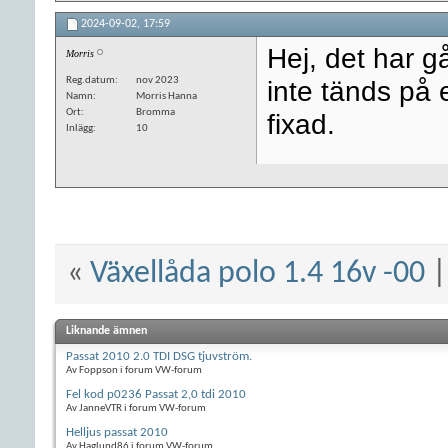
2024-09-02,
17:59
Hej, det har g
Morris
Reg.datum
nov 2023
inte tänds på 
Namn
Morris Hanna
Ort
Bromma
fixad.
Inlägg
10
«
Växellåda polo 1.4 16v -00
Liknande ämnen
Passat 2010 2.0 TDI DSG tjuvström.
Av Foppson i forum VW-forum
Fel kod p0236 Passat 2,0 tdi 2010
Av JanneVTR i forum VW-forum
Helljus passat 2010
Av Haglund86 i forum VW-forum