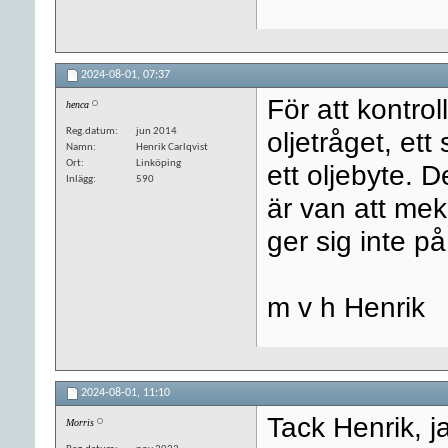
2024-08-01,
07:37
För att kontro
henca
Reg.datum
jun 2014
oljetråget, et
Namn
Henrik Carlqvist
Ort
Linköping
ett oljebyte. 
Inlägg
590
är van att mek
ger sig inte på
m v h Henrik
2024-08-01,
11:10
Tack Henrik, j
Morris