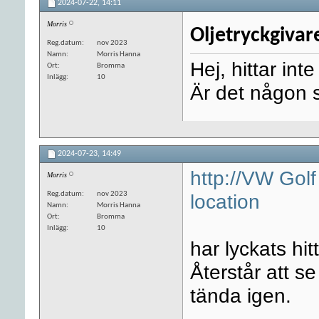
2024-07-22,
14:11
Morris
Oljetryckgivar
Reg.datum
nov 2023
Namn
Morris Hanna
Hej, hittar inte
Ort
Bromma
Inlägg
10
Är det någon s
2024-07-23,
14:49
http://VW Golf
Morris
Reg.datum
nov 2023
location
Namn
Morris Hanna
Ort
Bromma
Inlägg
10
har lyckats hit
Återstår att 
tända igen.