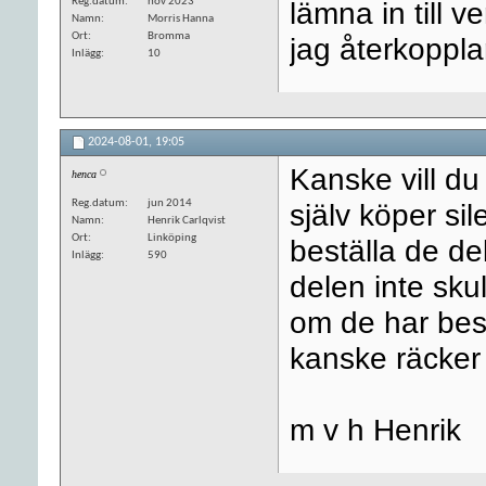
Reg.datum
nov 2023
lämna in till v
Namn
Morris Hanna
Ort
Bromma
jag återkopplar
Inlägg
10
2024-08-01,
19:05
Kanske vill d
henca
Reg.datum
jun 2014
själv köper sil
Namn
Henrik Carlqvist
Ort
Linköping
beställa de d
Inlägg
590
delen inte sku
om de har best
kanske räcker 
m v h Henrik