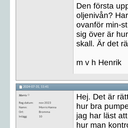
Den första up
oljenivån? Har 
ovanför min-st
sig över är h
skall. Är det rä
m v h Henrik
2024-07-31,
11:41
Hej. Det är rät
Morris
Reg.datum
nov 2023
hur bra pumpe
Namn
Morris Hanna
Ort
Bromma
jag har läst at
Inlägg
10
hur man kontro