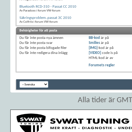
Bluetooth RCD-310 - Passat CC 2010
Av Paradoxx i forum VW-forum
Säkringsproblem..passat 3C 2010
Av Colfritz i forum VW-forum
Behörigheter för att posta
Du
får inte
posta nya ämnen
BB-kod
är
på
Du
får inte
posta svar
Smilies
är
på
Du
får inte
posta bifogade filer
[IMG]
-kod är
på
Du
får inte
redigera dina inlägg
[VIDEO]
code is
på
HTML-kod är
av
Forumets regler
Alla tider är GM