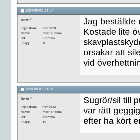
2024-08-05,
11:37
Jag beställde 
Morris
Reg.datum
nov 2023
Kostade lite ö
Namn
Morris Hanna
Ort
Bromma
skavplastskydd
Inlägg
10
orsakar att sil
vid överhettni
2024-08-07,
14:30
Sugrör/sil till
Morris
Reg.datum
nov 2023
var rätt geggi
Namn
Morris Hanna
Ort
Bromma
efter ha kört 
Inlägg
10