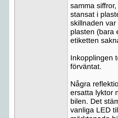
samma siffror
stansat i plas
skillnaden va
plasten (bara e
etiketten sak
Inkopplingen t
förväntat.
Några reflekti
ersatta lyktor
bilen. Det st
vanliga LED til