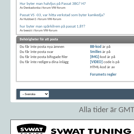
Hur byter man halvljus på Passat 3BG? H7
Av Denkadonka i forum VW-forum
Passat V5 -03, var hitta verkstad som byter kamkedja?
Av Hubben1 i forum VW-forum
hur byter man spårkilrem på passat 1,8T?
Av beesiii i forum VW-forum
Behörigheter för att posta
Du
får inte
posta nya ämnen
BB-kod
är
på
Du
får inte
posta svar
Smilies
är
på
Du
får inte
posta bifogade filer
[IMG]
-kod är
på
Du
får inte
redigera dina inlägg
[VIDEO]
code is
på
HTML-kod är
av
Forumets regler
Alla tider är GM