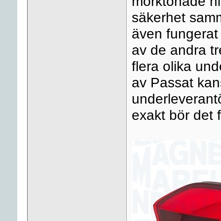
mörktonade hig
säkerhet samm
även fungerat 
av de andra t
flera olika un
av Passat kans
underleverant
exakt bör det 