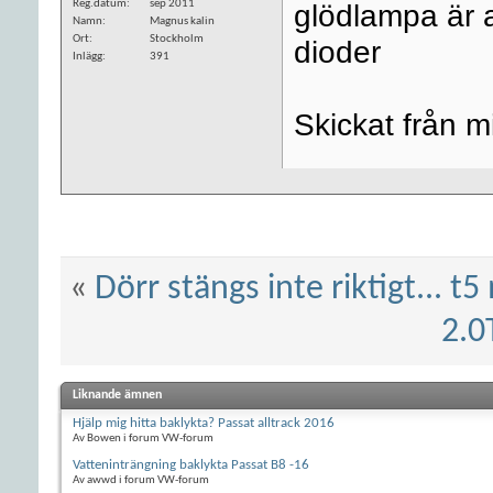
Reg.datum
sep 2011
glödlampa är a
Namn
Magnus kalin
Ort
Stockholm
dioder
Inlägg
391
Skickat från 
«
Dörr stängs inte riktigt... t
2.0
Liknande ämnen
Hjälp mig hitta baklykta? Passat alltrack 2016
Av Bowen i forum VW-forum
Vatteninträngning baklykta Passat B8 -16
Av awwd i forum VW-forum