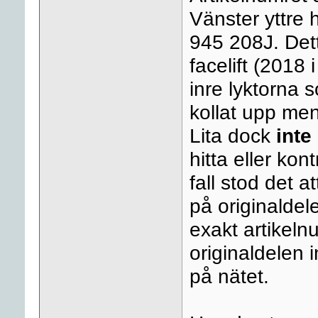
Vänster yttre
945 208J. Dett
facelift (2018 
inre lyktorna 
kollat upp men 
Lita dock
inte
hitta eller kon
fall stod det a
på originaldel
exakt artikeln
originaldelen 
på nätet.