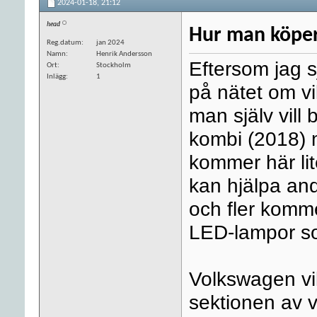
2024-01-18,
21:12
head
Hur man köper
Reg.datum
jan 2024
Namn
Henrik Andersson
Eftersom jag sj
Ort
Stockholm
Inlägg
1
på nätet om vi
man själv vil
kombi (2018) 
kommer här li
kan hjälpa andr
och fler komme
LED-lampor so
Volkswagen vil
sektionen av v