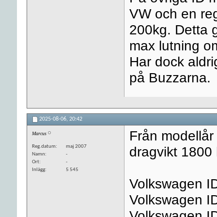
VW och en regi
200kg. Detta 
max lutning om
Har dock aldri
på Buzzarna.
2025-08-06,
20:42
Från modellår
Marcus
Reg.datum
maj 2007
dragvikt 1800 
Namn
-
Ort
-
Inlägg
5 545
Volkswagen I
Volkswagen I
Volkswagen I