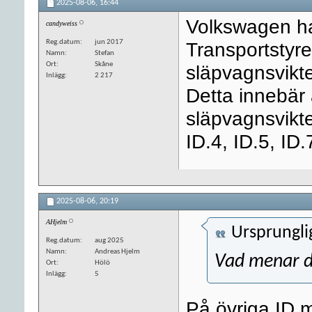
2025-08-06,
16:44
Volkswagen har
candyweiss
Reg.datum
jun 2017
Transportstyre
Namn
Stefan
Ort
Skåne
släpvagnsvikten
Inlägg
2 217
Detta innebär
släpvagnsvikte
ID.4, ID.5, ID
2025-08-06,
20:19
AHjelm
Ursprungli
Reg.datum
aug 2025
Namn
Andreas Hjelm
Vad menar d
Ort
Hölö
Inlägg
5
På övriga ID 