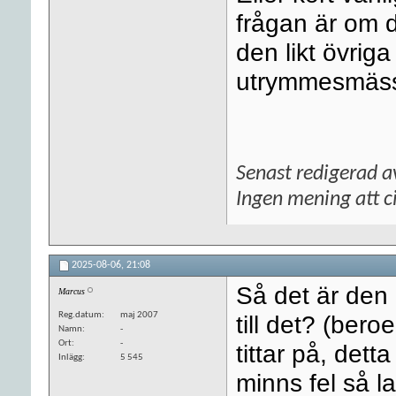
frågan är om d
den likt övriga
utrymmesmässig
Senast redigerad a
Ingen mening att ci
2025-08-06,
21:08
Så det är den 
Marcus
Reg.datum
maj 2007
till det? (ber
Namn
-
Ort
-
tittar på, dett
Inlägg
5 545
minns fel så l