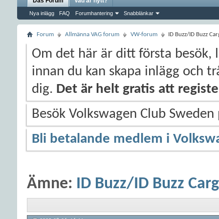
Das Forum
Vad är nytt?
Nya inlägg
FAQ
Forumhantering
Snabblänkar
Forum
Allmänna VAG forum
VW-forum
ID Buzz/ID Buzz Ca
Om det här är ditt första besök, 
innan du kan skapa inlägg och trå
dig.
Det är helt gratis att regis
Besök Volkswagen Club Sweden
Bli betalande medlem i Volksw
Ämne:
ID Buzz/ID Buzz Car