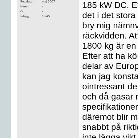
Reg.datum
maj 2007
185 kW DC. Eft
Namn
-
Ort
-
det i det stora
Inlägg
5 545
bry mig nämnv
räckvidden. A
1800 kg är en 
Efter att ha k
delar av Euro
kan jag konsta
ointressant de
och då gasar 
specifikationen 
däremot blir m
snabbt på rikti
inte lägga vikt