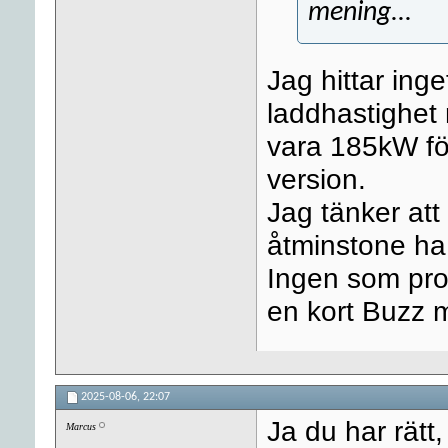
mening...
Jag hittar inge
laddhastighet
vara 185kW fö
version.
Jag tänker att 
åtminstone ha 
Ingen som prov
en kort Buzz m
2025-08-06,
22:07
Ja du har rätt
Marcus