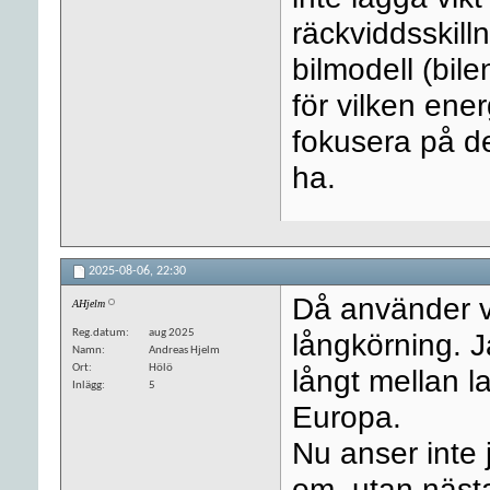
räckviddsskil
bilmodell (bi
för vilken ener
fokusera på de
ha.
2025-08-06,
22:30
Då använder vi 
AHjelm
Reg.datum
aug 2025
långkörning. 
Namn
Andreas Hjelm
Ort
Hölö
långt mellan l
Inlägg
5
Europa.
Nu anser inte j
om, utan näst