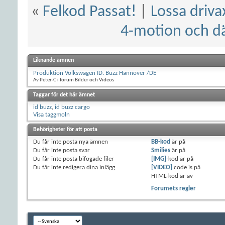
«
Felkod Passat!
|
Lossa driva
4-motion och dä
Liknande ämnen
Produktion Volkswagen ID. Buzz Hannover /DE
Av Peter-C i forum Bilder och Videos
Taggar för det här ämnet
id buzz
,
id buzz cargo
Visa taggmoln
Behörigheter för att posta
Du
får inte
posta nya ämnen
BB-kod
är
på
Du
får inte
posta svar
Smilies
är
på
Du
får inte
posta bifogade filer
[IMG]
-kod är
på
Du
får inte
redigera dina inlägg
[VIDEO]
code is
på
HTML-kod är
av
Forumets regler