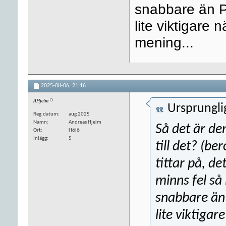
snabbare än Pro
lite viktigare 
mening...
2025-08-06,
21:16
AHjelm
Ursprungli
Reg.datum
aug 2025
Namn
Andreas Hjelm
Så det är de
Ort
Hölö
Inlägg
5
till det? (b
tittar på, de
minns fel så
snabbare än P
lite viktigar