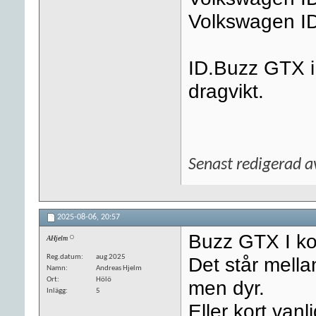
Volkswagen I
ID.Buzz GTX i
dragvikt.
Senast redigerad 
2025-08-06,
20:57
Buzz GTX I kor
AHjelm
Reg.datum
aug 2025
Det står mell
Namn
Andreas Hjelm
Ort
Hölö
men dyr.
Inlägg
5
Eller kort van