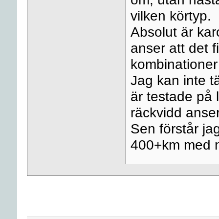
vilken körtyp.
Absolut är ka
anser att det 
kombinationer
Jag kan inte t
är testade på l
räckvidd anser 
Sen förstår j
400+km med n