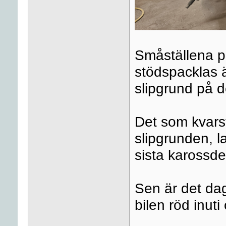
Småställena p
stödspacklas ä
slipgrund på d
Det som kvarst
slipgrunden, 
sista karossde
Sen är det dag
bilen röd inut