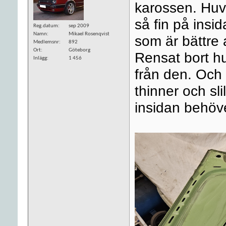
karossen. Huve
så fin på insi
Reg.datum
sep 2009
Namn
Mikael Rosenqvist
som är bättre a
Medlemsnr
892
Ort
Göteborg
Rensat bort hu
Inlägg
1 456
från den. Och 
thinner och sli
insidan behöver