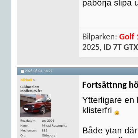
påbörja slipa 
Bilparken:
Golf 
2025,
ID 7T GTX
2026-06-04,
14:27
MickeR
Fortsättnng hö
Guldmedlem
Medlem 25 år+
Ytterligare en 
klisterfri
Reg.datum
sep 2009
Namn
Mikael Rosenqvist
Både ytan där 
Medlemsnr
892
Ort
Göteborg