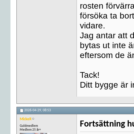
rosten förvärr
försöka ta bort
vidare.
Jag antar att 
bytas ut inte 
eftersom de ä
Tack!
Ditt bygge är 
2026-04-29,
08:53
MickeR
Fortsättning h
Guldmedlem
Medlem 25 år+