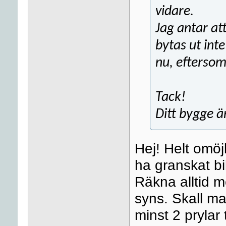
vidare.
Jag antar at
bytas ut int
nu, eftersom
Tack!
Ditt bygge ä
Hej! Helt omöjl
ha granskat b
Räkna alltid m
syns. Skall man
minst 2 prylar 