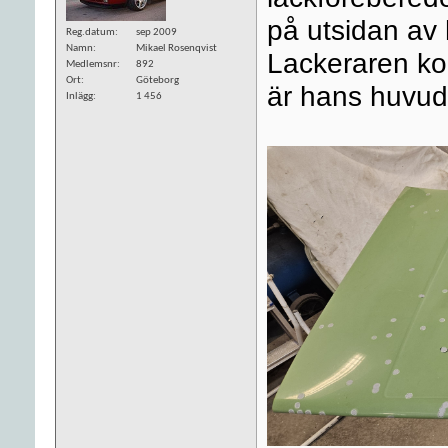
på utsidan av 
Reg.datum
sep 2009
Namn
Mikael Rosenqvist
Lackeraren ko
Medlemsnr
892
Ort
Göteborg
är hans huvu
Inlägg
1 456