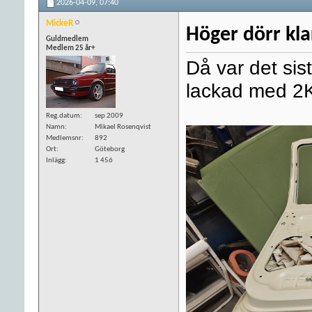
2026-04-09,
07:40
MickeR
Höger dörr kla
Guldmedlem
Medlem 25 år+
Då var det sis
lackad med 2
Reg.datum
sep 2009
Namn
Mikael Rosenqvist
Medlemsnr
892
Ort
Göteborg
Inlägg
1 456