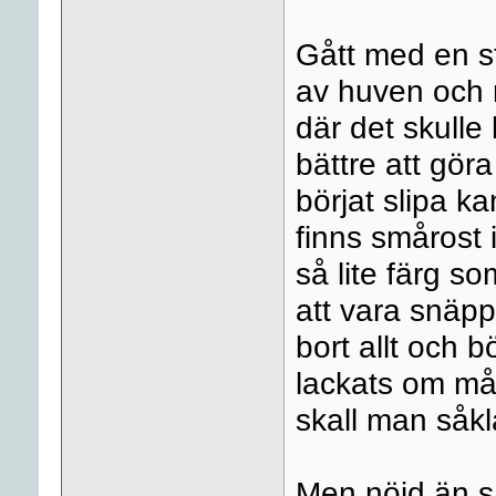
Gått med en st
av huven och m
där det skulle
bättre att gör
börjat slipa ka
finns smårost i
så lite färg so
att vara snäp
bort allt och bö
lackats om mån
skall man såkla
Men nöjd än så