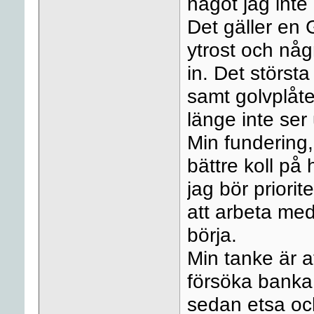
något jag inte
Det gäller en 
ytrost och någ
in. Det störst
samt golvplåt
länge inte ser 
Min fundering, 
bättre koll på 
jag bör priori
att arbeta med 
börja.
Min tanke är at
försöka banka 
sedan etsa och