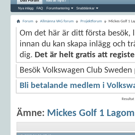
Das Forum
Vad är nytt?
Nya inlägg
FAQ
Forumhantering
Snabblänkar
Forum
Allmänna VAG forum
Projektforum
Mickes Golf 1 L
Om det här är ditt första besök, 
innan du kan skapa inlägg och trå
dig.
Det är helt gratis att regis
Besök Volkswagen Club Sweden
Bli betalande medlem i Volksw
Resultat 
Ämne:
Mickes Golf 1 Lagom