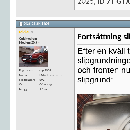
2025,
ID 7T GTX
2026-05-20,
13:05
MickeR
Fortsättning s
Guldmedlem
Medlem 25 år+
Efter en kväll 
slipgrundning
och fronten n
Reg.datum
sep 2009
Namn
Mikael Rosenqvist
slipgrund:
Medlemsnr
892
Ort
Göteborg
Inlägg
1 456