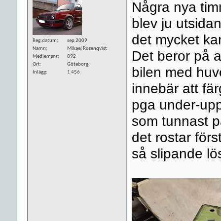
Några nya tim
blev ju utsida
det mycket kan
Reg.datum
sep 2009
Namn
Mikael Rosenqvist
Det beror på a
Medlemsnr
892
Ort
Göteborg
bilen med huve
Inlägg
1 456
innebär att fä
pga under-upp 
som tunnast på
det rostar förs
så slipande lö