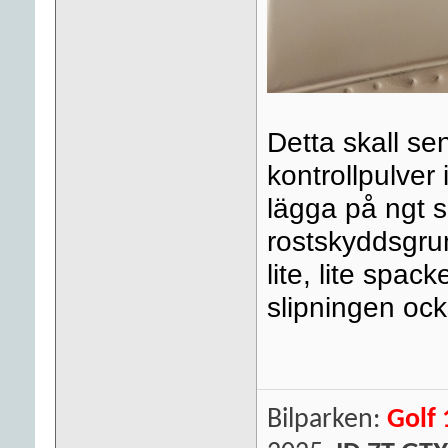
Detta skall s
kontrollpulver 
lägga på ngt s
rostskyddsgrun
lite, lite spack
slipningen oc
Bilparken:
Golf 