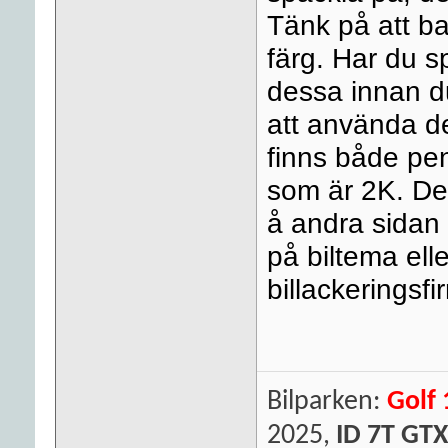
Tänk på att ba
färg. Har du s
dessa innan du
att använda de
finns både pe
som är 2K. De
å andra sidan 
på biltema ell
billackeringsfi
Bilparken:
Golf 
2025,
ID 7T GTX