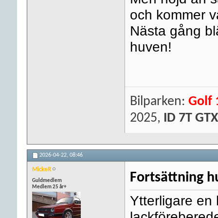
och kommer var
Nästa gång blä
huven!
Bilparken:
Golf 
2025,
ID 7T GTX
2026-04-22,
08:46
MickeR
Fortsättning h
Guldmedlem
Medlem 25 år+
Ytterligare en
lackföreberede