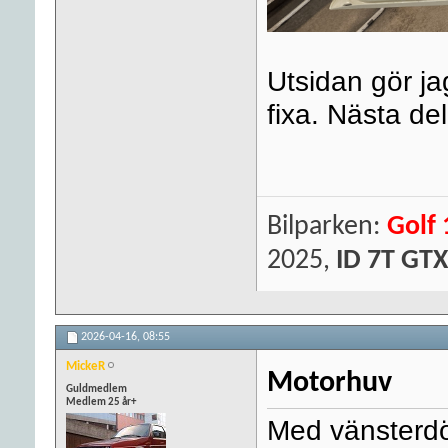
Utsidan gör ja
fixa. Nästa del
Bilparken:
Golf 
2025,
ID 7T GTX
2026-04-16,
08:55
MickeR
Motorhuv
Guldmedlem
Medlem 25 år+
Med vänsterdör