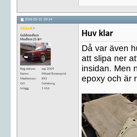
2026-05-15,
09:14
MickeR
Huv klar
Guldmedlem
Medlem 25 år+
Då var även huv
att slipa ner 
insidan. Men n
Reg.datum
sep 2009
Namn
Mikael Rosenqvist
epoxy och är r
Medlemsnr
892
Ort
Göteborg
Inlägg
1 456