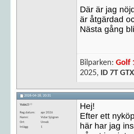
Där är jag nöjd
är åtgärdad och
Nästa gång bli
Bilparken:
Golf 
2025,
ID 7T GTX
2026-04-28,
20:31
Hej!
Vidde23
Reg.datum
apr 2026
Efter ett nyköp
Namn
Vidar Sjögren
Ort
Umeå
här har jag ins
Inlägg
1