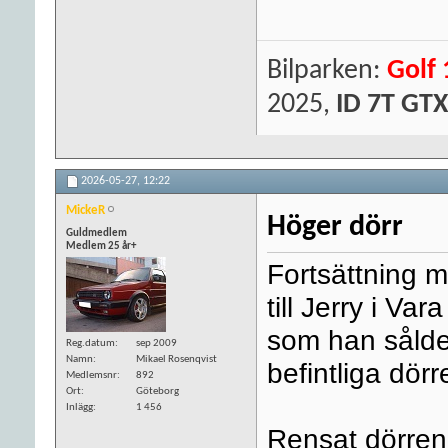
Bilparken:
Golf 
2025,
ID 7T GTX
2026-05-27,
12:22
MickeR
Höger dörr
Guldmedlem
Medlem 25 år+
Fortsättning 
till Jerry i V
som han sålde 
Reg.datum
sep 2009
Namn
Mikael Rosenqvist
befintliga dör
Medlemsnr
892
Ort
Göteborg
Inlägg
1 456
Rensat dörren 