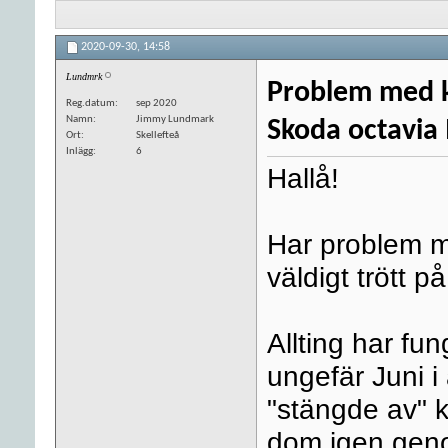
2020-09-30,
14:58
Lundmrk
Problem med k
Reg.datum
sep 2020
Namn
Jimmy Lundmark
Skoda octavia 
Ort
Skellefteå
Inlägg
6
Hallå!
Har problem m
väldigt trött på
Allting har fung
ungefär Juni i 
"stängde av" k
dom igen geno