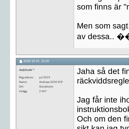
som finns är "
Men som sagt, a
av dessa.. �
2020-10-01,
22:20
Jaha så det fi
AndySwede
Reg.datum
jul 2019
räckviddsregl
Namn
Andreas VCDS VCP
Ort
Stockholm
Inlägg
2 467
Jag får inte ih
instruktionsbo
Och om den fi
sikt kan jag ty