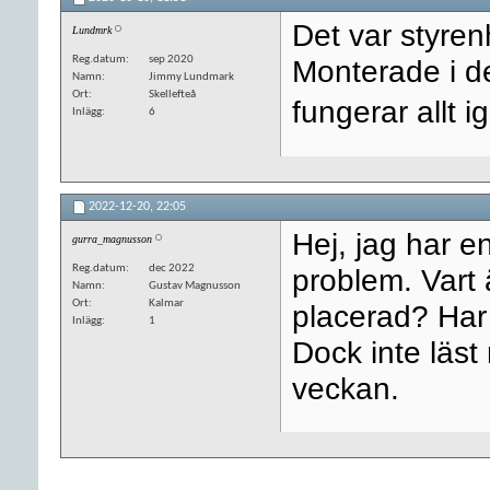
Det var styren
Lundmrk
Reg.datum
sep 2020
Monterade i d
Namn
Jimmy Lundmark
Ort
Skellefteå
fungerar allt i
Inlägg
6
2022-12-20,
22:05
Hej, jag har 
gurra_magnusson
Reg.datum
dec 2022
problem. Vart ä
Namn
Gustav Magnusson
Ort
Kalmar
placerad? Har k
Inlägg
1
Dock inte läst
veckan.