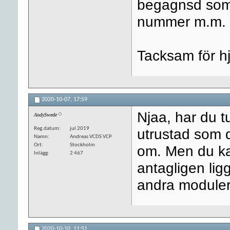
begagnsd som 
nummer m.m.
Tacksam för h
2020-10-07,
17:59
Njaa, har du 
AndySwede
Reg.datum
jul 2019
utrustad som 
Namn
Andreas VCDS VCP
Ort
Stockholm
om. Men du ka
Inlägg
2 467
antagligen lig
andra moduler 
2020-10-10,
11:51