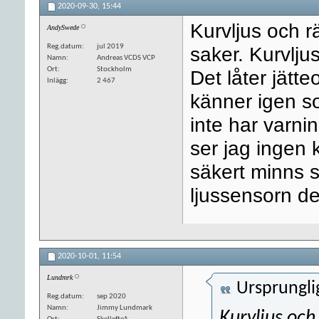
2020-09-30,
15:44
Kurvljus och rä
AndySwede
Reg.datum
jul 2019
saker. Kurvljus
Namn
Andreas VCDS VCP
Ort
Stockholm
Det låter jätte
Inlägg
2 467
känner igen s
inte har varni
ser jag ingen 
säkert minns s
ljussensorn d
2020-10-01,
11:54
Lundmrk
Ursprungli
Reg.datum
sep 2020
Namn
Jimmy Lundmark
Kurvljus och 