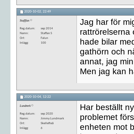
2020-10-02,
22:49
Jag har för mig
Stafffan
Reg.datum
sep 2014
rattrörelserna
Namn
Staffan S
Ort
Falun
hade bilar med
Inlägg
100
gathörn och nä
annat, jag min
Men jag kan ha
2020-10-04,
12:22
Har beställt ny
Lundmrk
Reg.datum
sep 2020
problemet för
Namn
Jimmy Lundmark
Ort
Skellefteå
enheten mot b
Inlägg
6