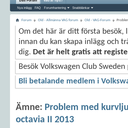
Das Forum
Vad är nytt?
Nya inlägg
FAQ
Forumhantering
Snabblänkar
Forum
Old - Allmänna VAG forum
Old - VAG-Forum
Problem
Om det här är ditt första besök, 
innan du kan skapa inlägg och trå
dig.
Det är helt gratis att regis
Besök Volkswagen Club Sweden
Bli betalande medlem i Volksw
Ämne:
Problem med kurvlju
octavia II 2013