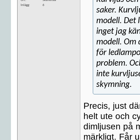
Ort
Skellefteå
Inlägg
6
saker. Kurvlj
modell. Det 
inget jag kä
modell. Om d
för ledlampor
problem. Och
inte kurvlju
skymning.
Precis, just d
helt ute och c
dimljusen på m
märkligt. Får 