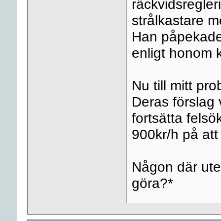
räckvidsregler
strålkastare m
Han påpekade a
enligt honom 
Nu till mitt pr
Deras förslag 
fortsätta felsö
900kr/h på att 
Någon där ute 
göra?*