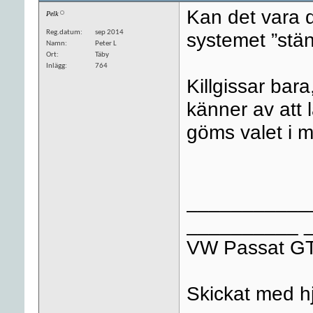
Kan det vara d
Pelk
Reg.datum
sep 2014
systemet ”stä
Namn
Peter L
Ort
Täby
Inlägg
764
Killgissar bar
känner av att
göms valet i 
___________
__________ 
VW Passat GT
Skickat med hj