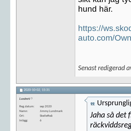
hund här.
https://ws.sko
auto.com/Own
Senast redigerad 
2020-10-02,
15:31
Lundmrk
Ursprungli
Reg.datum
sep 2020
Namn
Jimmy Lundmark
Jaha så det f
Ort
Skellefteå
Inlägg
6
räckviddsreg