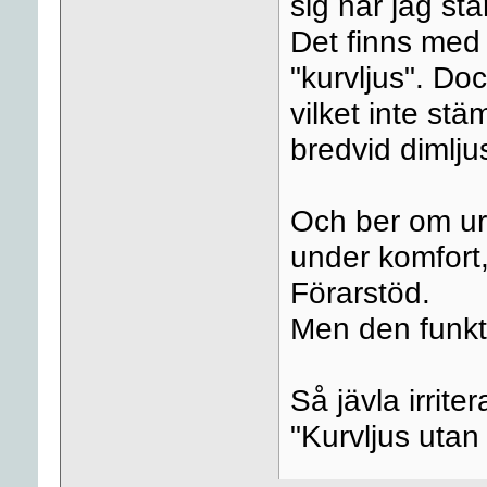
sig när jag sta
Det finns med 
"kurvljus". Doc
vilket inte st
bredvid dimlju
Och ber om urs
under komfort,
Förarstöd.
Men den funkti
Så jävla irrite
"Kurvljus utan