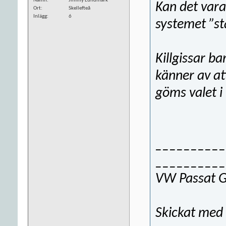
Namn
Jimmy Lundmark
Kan det vara
Ort
Skellefteå
Inlägg
6
systemet ”s
Killgissar b
känner av at
göms valet 
__________
__________
VW Passat G
Skickat med 