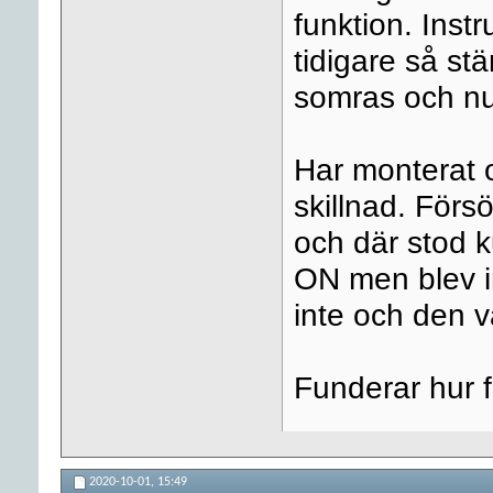
funktion. Inst
tidigare så st
somras och nu 
Har monterat o
skillnad. Förs
och där stod 
ON men blev in
inte och den v
Funderar hur f
2020-10-01,
15:49