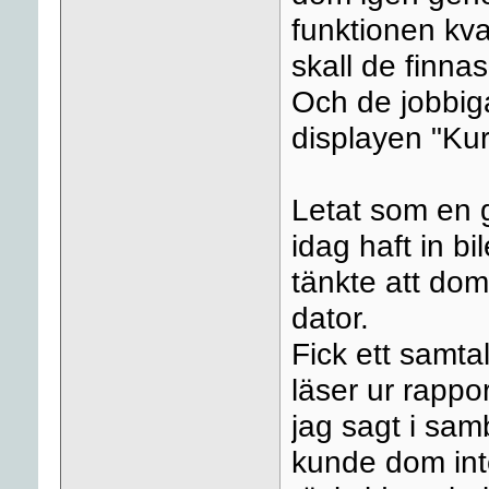
funktionen kva
skall de finna
Och de jobbiga
displayen "Kur
Letat som en g
idag haft in bi
tänkte att do
dator.
Fick ett samta
läser ur rappo
jag sagt i sa
kunde dom inte