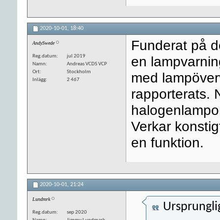
2020-10-01,
18:40
Funderat på d
AndySwede
Reg.datum
jul 2019
en lampvarning
Namn
Andreas VCDS VCP
Ort
Stockholm
med lampöverv
Inlägg
2 467
rapporterats.
halogenlampor
Verkar konsti
en funktion.
2020-10-01,
21:24
Lundmrk
Ursprungli
Reg.datum
sep 2020