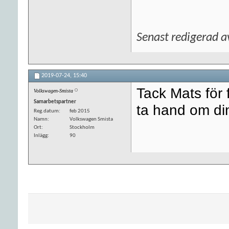
Senast redigerad 
2019-07-24,
15:40
Tack Mats för f
Volkswagen-Smista
Samarbetspartner
ta hand om din
Reg.datum
feb 2015
Namn
Volkswagen Smista
Ort
Stockholm
Inlägg
90