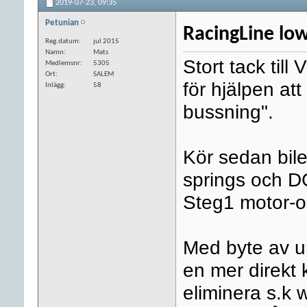
2019-07-23,
09:35
Petunian
RacingLine lo
Reg.datum
jul 2015
Namn
Mats
Stort tack ti
Medlemsnr
5305
Ort
SALEM
för hjälpen at
Inlägg
58
bussning".
Kör sedan bil
springs och 
Steg1 motor-o
Med byte av u
en mer direkt 
eliminera s.k 