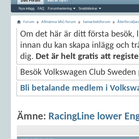
Das Forum
Vad är nytt?
Nya inlägg
FAQ
Forumhantering
Snabblänkar
Forum
Allmänna VAG forum
Samarbetsforum
Återförsälja
Om det här är ditt första besök, 
innan du kan skapa inlägg och trå
dig.
Det är helt gratis att regis
Besök Volkswagen Club Sweden
Bli betalande medlem i Volksw
Ämne:
RacingLine lower En