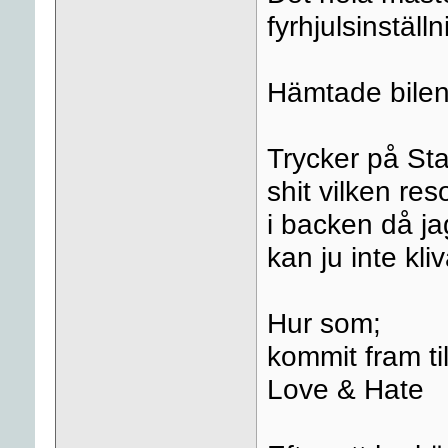
fyrhjulsinställn
Hämtade bilen
Trycker på Star
shit vilken res
i backen då jag
kan ju inte kli
Hur som;
kommit fram ti
Love & Hate