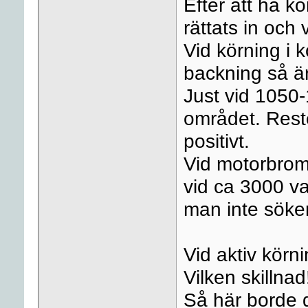
Efter att ha kö
rättats in och v
Vid körning i kö
backning så är
Just vid 1050
området. Reste
positivt.
Vid motorbrom
vid ca 3000 v
man inte söker
Vid aktiv körni
Vilken skillnad!
Så här borde de