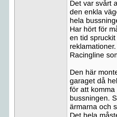
Det var svårt a
den enkla väge
hela bussninge
Har hört för m
en tid sprucki
reklamationer.
Racingline som
Den här monte
garaget då he
för att komma 
bussningen. Si
ärmarna och s
Det hela måst