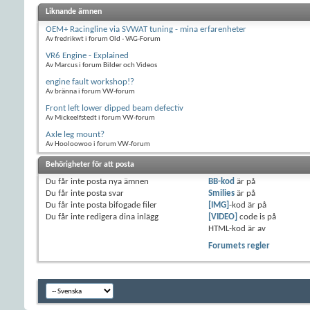
Liknande ämnen
OEM+ Racingline via SVWAT tuning - mina erfarenheter
Av fredrikwt i forum Old - VAG-Forum
VR6 Engine - Explained
Av Marcus i forum Bilder och Videos
engine fault workshop!?
Av bränna i forum VW-forum
Front left lower dipped beam defectiv
Av Mickeelfstedt i forum VW-forum
Axle leg mount?
Av Hooloowoo i forum VW-forum
Behörigheter för att posta
Du
får inte
posta nya ämnen
BB-kod
är
på
Du
får inte
posta svar
Smilies
är
på
Du
får inte
posta bifogade filer
[IMG]
-kod är
på
Du
får inte
redigera dina inlägg
[VIDEO]
code is
på
HTML-kod är
av
Forumets regler