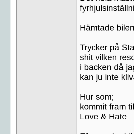
fyrhjulsinställn
Hämtade bilen
Trycker på Star
shit vilken res
i backen då jag
kan ju inte kli
Hur som;
kommit fram ti
Love & Hate