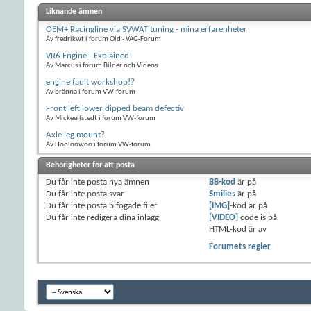
Liknande ämnen
OEM+ Racingline via SVWAT tuning - mina erfarenheter
Av fredrikwt i forum Old - VAG-Forum
VR6 Engine - Explained
Av Marcus i forum Bilder och Videos
engine fault workshop!?
Av bränna i forum VW-forum
Front left lower dipped beam defectiv
Av Mickeelfstedt i forum VW-forum
Axle leg mount?
Av Hooloowoo i forum VW-forum
Behörigheter för att posta
Du
får inte
posta nya ämnen
BB-kod
är
på
Du
får inte
posta svar
Smilies
är
på
Du
får inte
posta bifogade filer
[IMG]
-kod är
på
Du
får inte
redigera dina inlägg
[VIDEO]
code is
på
HTML-kod är
av
Forumets regler