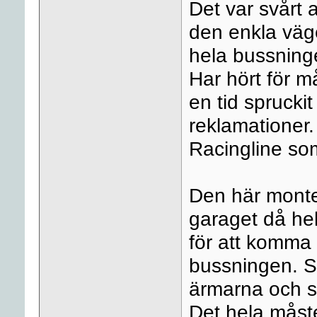
Det var svårt a
den enkla väge
hela bussninge
Har hört för m
en tid sprucki
reklamationer.
Racingline som
Den här monte
garaget då he
för att komma 
bussningen. Si
ärmarna och s
Det hela måst