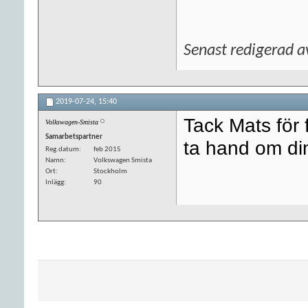
Senast redigerad 
2019-07-24,
15:40
Tack Mats för f
Volkswagen-Smista
Samarbetspartner
ta hand om din
Reg.datum
feb 2015
Namn
Volkswagen Smista
Ort
Stockholm
Inlägg
90