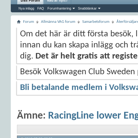
Das Forum
Vad är nytt?
Nya inlägg
FAQ
Forumhantering
Snabblänkar
Forum
Allmänna VAG forum
Samarbetsforum
Återförsälja
Om det här är ditt första besök, 
innan du kan skapa inlägg och trå
dig.
Det är helt gratis att regis
Besök Volkswagen Club Sweden
Bli betalande medlem i Volksw
Ämne:
RacingLine lower En