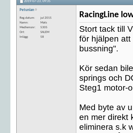
2019-07-23,
09:35
Petunian
RacingLine lo
Reg.datum
jul 2015
Namn
Mats
Stort tack ti
Medlemsnr
5305
Ort
SALEM
för hjälpen at
Inlägg
58
bussning".
Kör sedan bil
springs och 
Steg1 motor-o
Med byte av u
en mer direkt 
eliminera s.k 