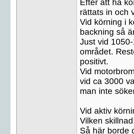
Efter att ha kö
rättats in och v
Vid körning i kö
backning så är
Just vid 1050
området. Reste
positivt.
Vid motorbrom
vid ca 3000 v
man inte söker
Vid aktiv körni
Vilken skillnad!
Så här borde de