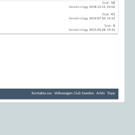
Svar:
16
Senaste inlägg:
2018-12-15,
23:02
Svar:
41
Senaste inlägg:
2016-07-10,
12:52
Svar:
0
Senaste inlägg:
2015-04-28,
19:41
Kontakta oss
Volkswagen Club Sweden
Arkiv
Topp