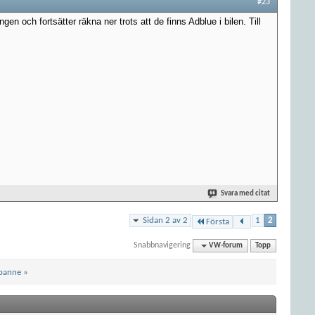
#23
gen och fortsätter räkna ner trots att de finns Adblue i bilen. Till
Svara med citat
Sidan 2 av 2
1
2
Första
Snabbnavigering
VW-forum
Topp
npanne
»