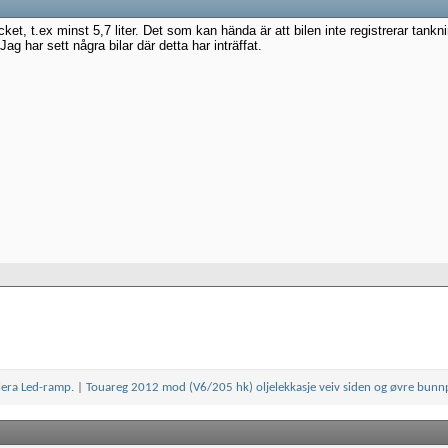
ket, t.ex minst 5,7 liter. Det som kan hända är att bilen inte registrerar tanknin
 Jag har sett några bilar där detta har inträffat.
llera Led-ramp.
|
Touareg 2012 mod (V6/205 hk) oljelekkasje veiv siden og øvre bun