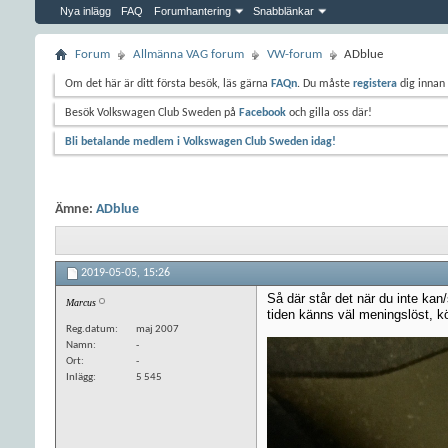
Nya inlägg
FAQ
Forumhantering
Snabblänkar
Forum
Allmänna VAG forum
VW-forum
ADblue
Om det här är ditt första besök, läs gärna
FAQn
. Du måste
registera
dig innan 
Besök Volkswagen Club Sweden på
Facebook
och gilla oss där!
Bli betalande medlem i Volkswagen Club Sweden idag!
Ämne:
ADblue
2019-05-05,
15:26
Så där står det när du inte kan
Marcus
tiden känns väl meningslöst, kör
Reg.datum
maj 2007
Namn
-
Ort
-
Inlägg
5 545