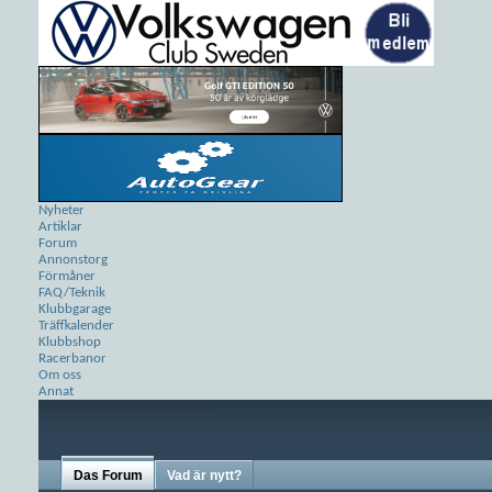
Nyheter
Artiklar
Forum
Annonstorg
Förmåner
FAQ/Teknik
Klubbgarage
Träffkalender
Klubbshop
Racerbanor
Om oss
Annat
Das Forum
Vad är nytt?