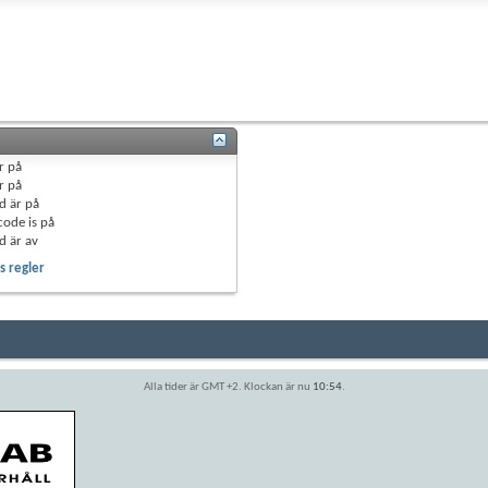
r
på
r
på
d är
på
code is
på
d är
av
 regler
Alla tider är GMT +2. Klockan är nu
10:54
.