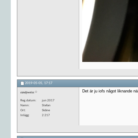
2019-05-05,
17:17
Det är ju iofs något liknande n
candyweiss
Reg.datum
jun 2017
Namn
Stefan
Ort
Skåne
Inlägg
2 217