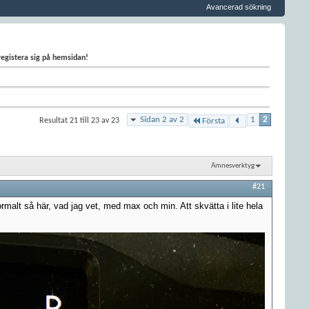
Avancerad sökning
 registera sig på hemsidan!
Sidan 2 av 2
1
2
Resultat 21 till 23 av 23
Första
Ämnesverktyg
#21
ormalt så här, vad jag vet, med max och min. Att skvätta i lite hela