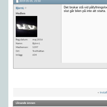
2019-05-05,
21:50
Det brukar stå vid påfyllningsloc
BjornL
slut går bilen på inte att starta.
Medlem
Reg.datum
maj 2016
Namn
Björn L
Medlemsnr
5397
Ort
Trollhättan
Inlägg
634
«
Insta
Liknande ämnen