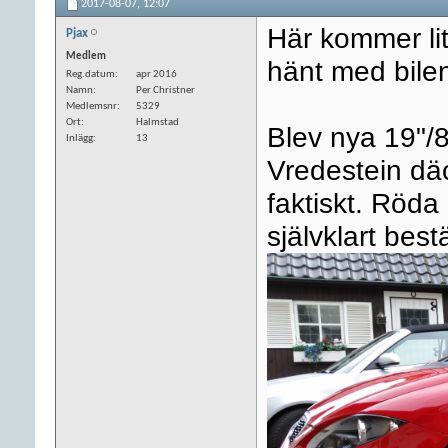
2017-08-07,
12:07
Här kommer li
Pjax
Medlem
hänt med bile
Reg.datum
apr 2016
Namn
Per Christner
Medlemsnr
5329
Ort
Halmstad
Blev nya 19"/
Inlägg
13
Vredestein dä
faktiskt. Röda
självklart best