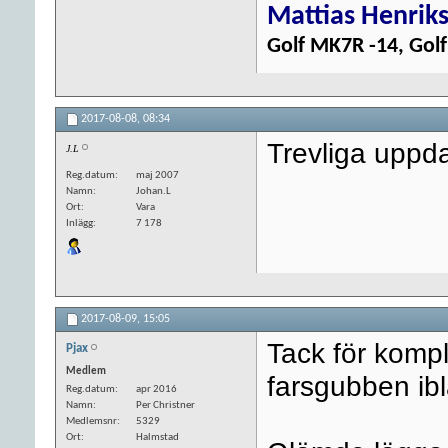
Mattias Henrik
Golf MK7R -14, Golf
2017-08-08,
08:34
Trevliga uppda
J.L
Reg.datum
maj 2007
Namn
Johan.L
Ort
Vara
Inlägg
7 178
2017-08-09,
15:05
Tack för komp
Pjax
Medlem
farsgubben ib
Reg.datum
apr 2016
Namn
Per Christner
Medlemsnr
5329
Ort
Halmstad