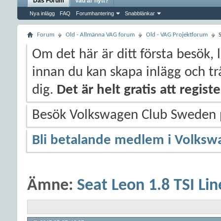
Das Forum
Vad är nytt?
Nya inlägg
FAQ
Forumhantering
Snabblänkar
Forum
Old - Allmänna VAG forum
Old - VAG Projektforum
Om det här är ditt första besök, 
innan du kan skapa inlägg och trå
dig.
Det är helt gratis att regis
Besök Volkswagen Club Sweden
Bli betalande medlem i Volksw
Ämne:
Seat Leon 1.8 TSI Lin