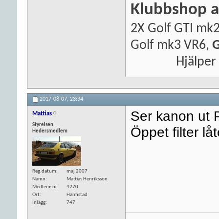
Klubbshop a
2X Golf GTI mk2
Golf mk3 VR6,
G
Hjälper
2017-08-07,
23:34
Ser kanon ut 
Mattias
Styrelsen
Öppet filter låt
Hedersmedlem
Reg.datum
maj 2007
Namn
Mattias Henriksson
Medlemsnr
4270
Ort
Halmstad
Inlägg
747