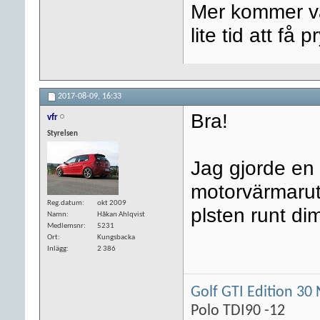
Mer kommer vä
lite tid att få p
2017-08-09,
16:33
Bra!
vfr
Styrelsen
Jag gjorde en 
motorvärmarutt
Reg.datum
okt 2009
plsten runt dim
Namn
Håkan Ahlqvist
Medlemsnr
5231
Ort
Kungsbacka
Inlägg
2 386
Golf GTI Edition 30 
Polo TDI90 -12