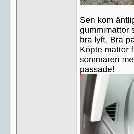
Sen kom äntlig
gummimattor se
bra lyft. Bra 
Köpte mattor f
sommaren men 
passade!