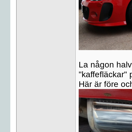
La någon halvt
"kaffefläckar"
Här är före och