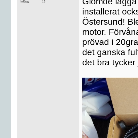
Glömde lägga 
Inlägg
13
installerat ock
Östersund! Bl
motor. Förvåna
prövad i 20gra
det ganska ful
det bra tycker 