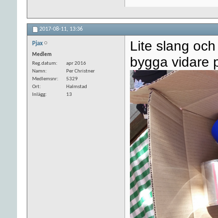
2017-08-11,
13:36
Lite slang och
Pjax
Medlem
bygga vidare 
Reg.datum
apr 2016
Namn
Per Christner
Medlemsnr
5329
Ort
Halmstad
Inlägg
13