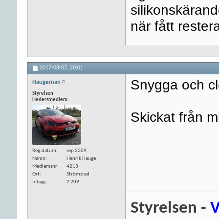
silikonskäran
när fått reste
2017-08-07,
20:01
Snygga och cl
Haugeman
Styrelsen
Hedersmedlem
Skickat från 
Reg.datum
sep 2009
Namn
Henrik Hauge
Medlemsnr
4213
Ort
Strömstad
Inlägg
2 209
Styrelsen -
V