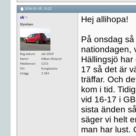
2026-05-28,
15:22
Hej allihopa!
vfr
Styrelsen
På onsdag så 
nationdagen, v
Reg.datum
okt 2009
Hällingsjö har
Namn
Håkan Ahlqvist
Medlemsnr
5231
17 så det är vä
Ort
Kungsbacka
Inlägg
2 384
träffar. Och d
kom i tid. Tidi
vid 16-17 i GB
sista änden så
säger vi helt e
man har lust.