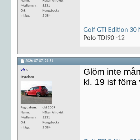
Namn
Håkan Ahlqvist
Medlemsnr
5231
Ort
Kungsbacka
Inlägg
2 384
Golf GTI Edition 30 
Polo TDI90 -12
2026-07-07,
21:51
Glöm inte måna
vfr
Styrelsen
kl. 19 isf förr
Reg.datum
okt 2009
Namn
Håkan Ahlqvist
Medlemsnr
5231
Ort
Kungsbacka
Inlägg
2 384