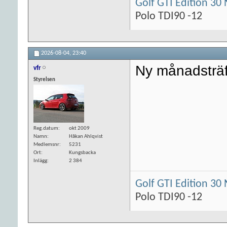
Golf GTI Edition 30 
Polo TDI90 -12
2026-08-04,
23:40
Ny månadsträf
vfr
Styrelsen
Reg.datum
okt 2009
Namn
Håkan Ahlqvist
Medlemsnr
5231
Ort
Kungsbacka
Inlägg
2 384
Golf GTI Edition 30 
Polo TDI90 -12