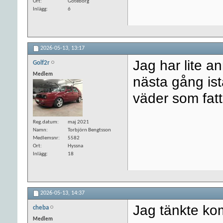
Ort
Göteborg
Inlägg
6
2026-05-13,
13:17
Jag har lite a
Golf2r
Medlem
nästa gång istä
väder som fat
Reg.datum
maj 2021
Namn
Torbjörn Bengtsson
Medlemsnr
5582
Ort
Hyssna
Inlägg
18
2026-05-13,
14:37
Jag tänkte k
cheba
Medlem