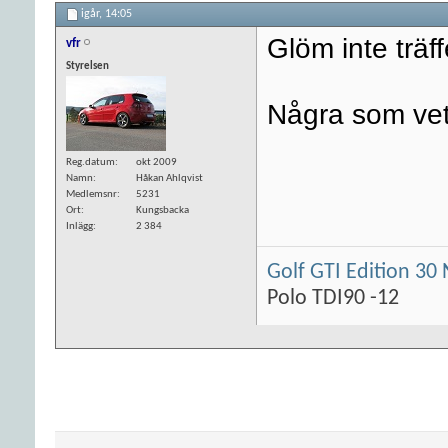
igår,
14:05
Glöm inte träff
vfr
Styrelsen
Några som ve
Reg.datum
okt 2009
Namn
Håkan Ahlqvist
Medlemsnr
5231
Ort
Kungsbacka
Inlägg
2 384
Golf GTI Edition 30 
Polo TDI90 -12