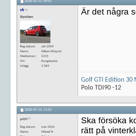
2026-05-13,
09:05
Är det några
vfr
Styrelsen
Reg.datum
okt 2009
Namn
Håkan Ahlqvist
Medlemsnr
5231
Ort
Kungsbacka
Inlägg
2 384
Golf GTI Edition 30 
Polo TDI90 -12
2026-05-13,
11:02
Ska försöka k
golfx3
Reg.datum
mar 2026
rätt på vinterk
Namn
Mikael H