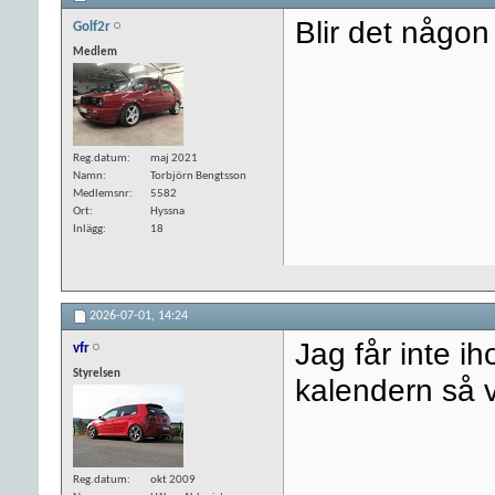
Blir det någon 
Golf2r
Medlem
Reg.datum
maj 2021
Namn
Torbjörn Bengtsson
Medlemsnr
5582
Ort
Hyssna
Inlägg
18
2026-07-01,
14:24
Jag får inte i
vfr
Styrelsen
kalendern så vi
Reg.datum
okt 2009