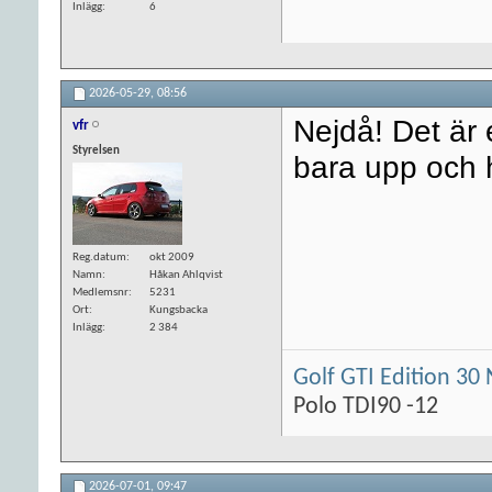
Inlägg
6
2026-05-29,
08:56
Nejdå! Det är 
vfr
Styrelsen
bara upp och h
Reg.datum
okt 2009
Namn
Håkan Ahlqvist
Medlemsnr
5231
Ort
Kungsbacka
Inlägg
2 384
Golf GTI Edition 30 
Polo TDI90 -12
2026-07-01,
09:47