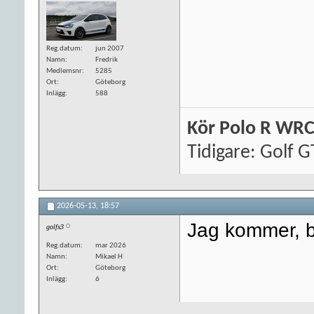
Reg.datum
jun 2007
Namn
Fredrik
Medlemsnr
5285
Ort
Göteborg
Inlägg
588
Kör Polo R WRC
Tidigare: Golf G
2026-05-13,
18:57
Jag kommer, bl
golfx3
Reg.datum
mar 2026
Namn
Mikael H
Ort
Göteborg
Inlägg
6