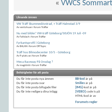
«
VWCS Sommartr
Liknande ämnen
VW Träff Skummeslövstrad, + Träff Halmstad 3/9
Av ventohuan i forum Träffar
Nu med bilder! VW-träff Göteborg/SISJÖN 19 Juli -09
Av Faltdach i forum Träffar
Fyrkantsprofil i Göteborg
Av BALAN i forum Off Topic
Träff hos Bilmodecenter 10/5 - Göteborg
Av P-plats.se i forum Träffar
Meca Raceway På Onsdag ?
Av mag6666 i forum Träffar
Behörigheter för att posta
Du
får inte
posta nya ämnen
BB-kod
är
på
Du
får inte
posta svar
Smilies
är
på
Du
får inte
posta bifogade filer
[IMG]
-kod är
på
Du
får inte
redigera dina inlägg
[VIDEO]
code is
på
HTML-kod är
av
Forumets regler