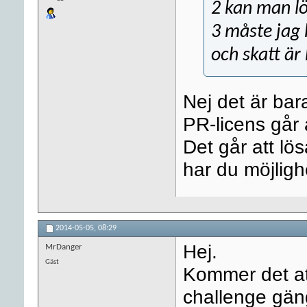
2 kan man lö
3 måste jag 
och skatt är
Nej det är bar
PR-licens går a
Det går att lö
har du möjligh
2014-05-05,
08:29
Hej.
MrDanger
Gäst
Kommer det a
challenge gän