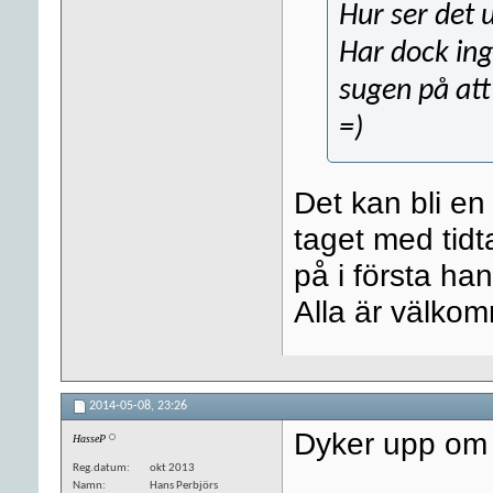
Hur ser det 
Har dock inge
sugen på at
=)
Det kan bli en 
taget med tidt
på i första h
Alla är välkomn
2014-05-08,
23:26
Dyker upp om 
HasseP
Reg.datum
okt 2013
Namn
Hans Perbjörs