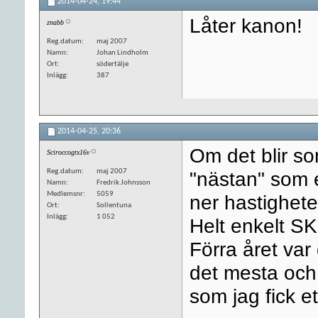
2014-04-24,
19:44
Låter kanon!
znabb
Reg.datum
maj 2007
Namn
Johan Lindholm
Ort
södertälje
Inlägg
387
2014-04-25,
20:36
Om det blir som
Sciroccogtx16v
Reg.datum
maj 2007
"nästan" som e
Namn
Fredrik Johnsson
Medlemsnr
5059
ner hastighete
Ort
Sollentuna
Inlägg
1 052
Helt enkelt S
Förra året va
det mesta och h
som jag fick et