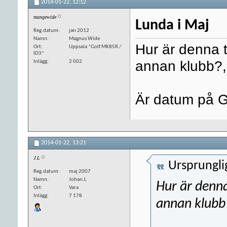
2014-01-22,
12:12
mangewide
Lunda i Maj
Reg.datum
jan 2012
Namn
Magnus Wide
Hur är denna 
Ort
Uppsala *Golf MK85R /
ID3*
annan klubb?
Inlägg
2 002
Är datum på 
2014-01-22,
13:21
J.L
Ursprungli
Reg.datum
maj 2007
Namn
Johan.L
Hur är denna
Ort
Vara
Inlägg
7 178
annan klubb