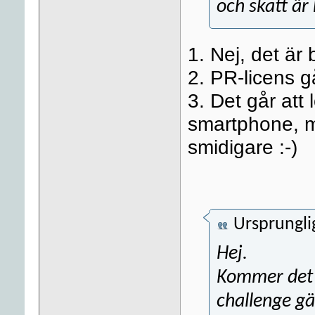
och skatt är
1. Nej, det är
2. PR-licens gå
3. Det går att
smartphone, m
smidigare :-)
Ursprungli
Hej.
Kommer det
challenge gä