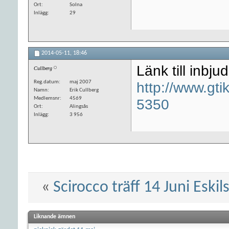
Ort
Solna
Inlägg
29
2014-05-11,
18:46
Länk till inbju
Cullberg
Reg.datum
maj 2007
http://www.gt
Namn
Erik Cullberg
Medlemsnr
4569
5350
Ort
Alingsås
Inlägg
3 956
«
Scirocco träff 14 Juni Eskil
Liknande ämnen