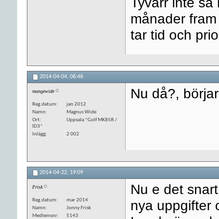
Tyvärr inte så
månader fram 
tar tid och prio
2014-04-04,
06:46
Nu då?, börjar
mangewide
Reg.datum
jan 2012
Namn
Magnus Wide
Ort
Uppsala *Golf MK85R /
ID3*
Inlägg
2 002
2014-04-22,
19:09
Nu e det snart
Frisk
Reg.datum
mar 2014
nya uppgifter
Namn
Jonny Frisk
Medlemsnr
5143