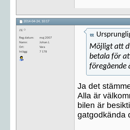
2014-04-24,
10:17
J.L
Ursprungli
Reg.datum
maj 2007
Namn
Johan.L
Möjligt att
Ort
Vara
Inlägg
7 178
betala för at
föregående å
Ja det stämme
Alla är välkom
bilen är besikt
gatgodkända d