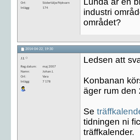
Lunda är en br
Ort
Södertälje/Nykvarn
Inlägg
174
industri område
området?
2014-04-22,
19:30
Ledsen att svar
J.L
Reg.datum
maj 2007
Namn
Johan.L
Ort
Vara
Konbanan körs 
Inlägg
7 178
äger rum den 
Se
träffkalend
tidningen ni fi
träffkalender.