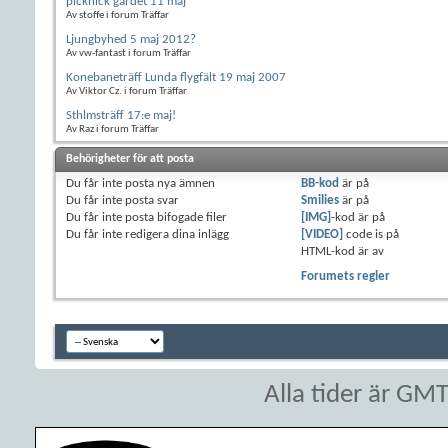
picknick gärdet 11 maj
Av stoffe i forum Träffar
Ljungbyhed 5 maj 2012?
Av vw-fantast i forum Träffar
Konebaneträff Lunda flygfält 19 maj 2007
Av Viktor Cz. i forum Träffar
Sthlmsträff 17:e maj!
Av Raz i forum Träffar
Behörigheter för att posta
Du
får inte
posta nya ämnen
BB-kod
är
på
Du
får inte
posta svar
Smilies
är
på
Du
får inte
posta bifogade filer
[IMG]
-kod är
på
Du
får inte
redigera dina inlägg
[VIDEO]
code is
på
HTML-kod är
av
Forumets regler
Alla tider är GM