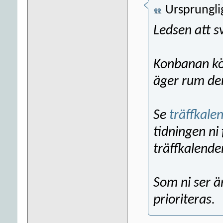
Ursprungli
Ledsen att sv
Konbanan kör
äger rum de
Se
träffkale
tidningen ni 
träffkalende
Som ni ser ä
prioriteras.