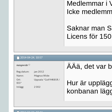
Medlemmar i 
Icke medlemm
Saknar man SB
Licens för 150
2014-04-24,
10:57
ÄÄä, det var bil
mangewide
Reg.datum
jan 2012
Namn
Magnus Wide
Ort
Uppsala *Golf MK85R /
Hur är uppläg
ID3*
Inlägg
2 002
konbanan lägg