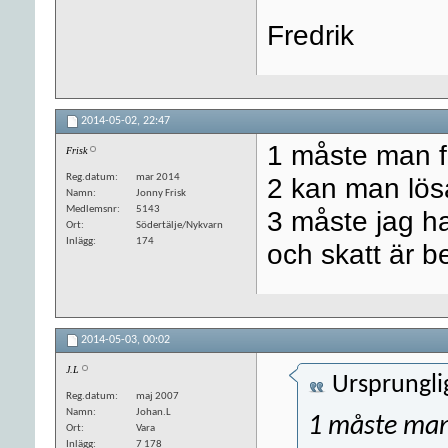
Fredrik
2014-05-02,
22:47
1 måste man f
Frisk
Reg.datum
mar 2014
2 kan man lösa
Namn
Jonny Frisk
Medlemsnr
5143
3 måste jag h
Ort
Södertälje/Nykvarn
Inlägg
174
och skatt är b
2014-05-03,
00:02
J.L
Ursprungli
Reg.datum
maj 2007
Namn
Johan.L
1 måste man
Ort
Vara
Inlägg
7 178