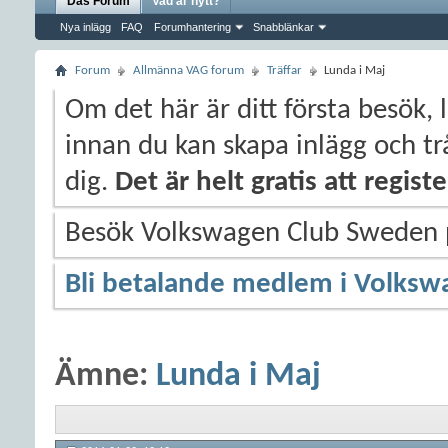
Das Forum
Vad är nytt?
Nya inlägg
FAQ
Forumhantering
Snabblänkar
Forum
Allmänna VAG forum
Träffar
Lunda i Maj
Om det här är ditt första besök, 
innan du kan skapa inlägg och trå
dig.
Det är helt gratis att regis
Besök Volkswagen Club Sweden
Bli betalande medlem i Volksw
Ämne:
Lunda i Maj