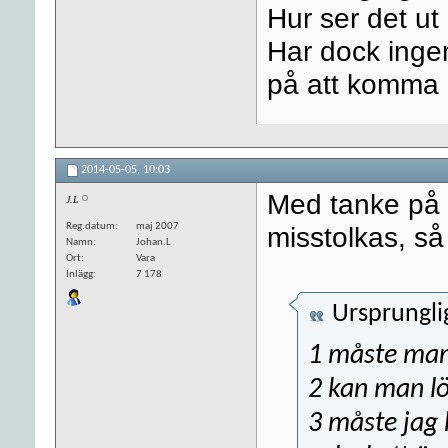
Hur ser det ut
Har dock ingen 
på att komma 
2014-05-05,
10:03
Med tanke på 
J.L
Reg.datum
maj 2007
misstolkas, så 
Namn
Johan.L
Ort
Vara
Inlägg
7 178
Ursprungli
1 måste man
2 kan man lö
3 måste jag 