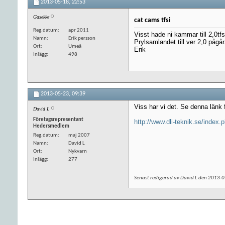
2013-05-18,
22:53
Gasekke
cat cams tfsi
Reg.datum
apr 2011
Visst hade ni kammar till 2,0tf
Namn
Erik persson
Prylsamlandet till ver 2,0 pågår
Ort
Umeå
Erik
Inlägg
498
2013-05-23,
09:39
Viss har vi det. Se denna länk 
David L
Företagsrepresentant
http://www.dli-teknik.se/index
Hedersmedlem
Reg.datum
maj 2007
Namn
David L
Ort
Nykvarn
Inlägg
277
Senast redigerad av David L den 2013-