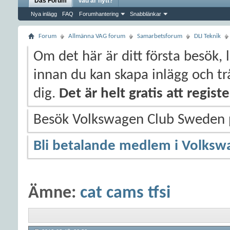
Das Forum
Vad är nytt?
Nya inlägg
FAQ
Forumhantering
Snabblänkar
Forum
Allmänna VAG forum
Samarbetsforum
DLI Teknik
Om det här är ditt första besök, 
innan du kan skapa inlägg och trå
dig.
Det är helt gratis att regis
Besök Volkswagen Club Sweden
Bli betalande medlem i Volksw
Ämne:
cat cams tfsi