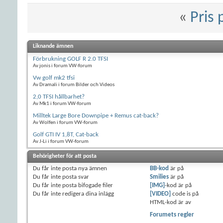
«
Pris
Liknande ämnen
Förbrukning GOLF R 2.0 TFSI
Av jonis i forum VW-forum
Vw golf mk2 tfsi
Av Dramali i forum Bilder och Videos
2,0 TFSI hållbarhet?
Av Mk1 i forum VW-forum
Milltek Large Bore Downpipe + Remus cat-back?
Av Wolfen i forum VW-forum
Golf GTI IV 1,8T, Cat-back
Av J-Li i forum VW-forum
Behörigheter för att posta
Du
får inte
posta nya ämnen
BB-kod
är
på
Du
får inte
posta svar
Smilies
är
på
Du
får inte
posta bifogade filer
[IMG]
-kod är
på
Du
får inte
redigera dina inlägg
[VIDEO]
code is
på
HTML-kod är
av
Forumets regler