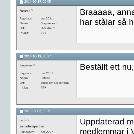
2014-10-19,
20:08
Braaaaa, annar
Mange.k
Reg.datum
sep 2011
har stålar så 
Namn
Magnus kalin
Ort
Stockholm
Inlägg
391
2014-10-19,
20:17
Beställt ett nu
Amazonas
Reg.datum
dec 2007
Namn
Patrik L
Ort
Söder om Stockholm
Inlägg
749
2015-09-02,
13:11
Uppdaterad m
Särås
Samarbetspartner
medlemmar i 
Reg.datum
dec 2007