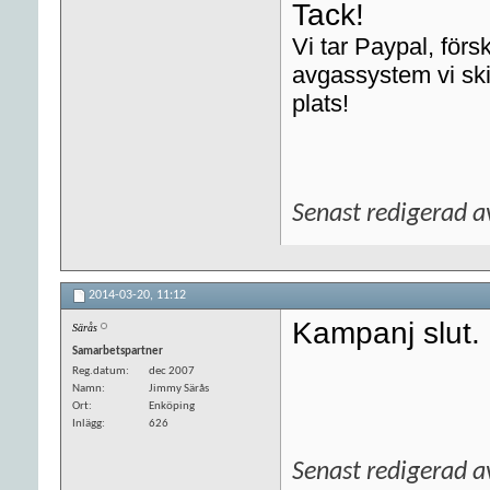
Tack!
Vi tar Paypal, förs
avgassystem vi ski
plats!
Senast redigerad 
2014-03-20,
11:12
Kampanj slut.
Särås
Samarbetspartner
Reg.datum
dec 2007
Namn
Jimmy Särås
Ort
Enköping
Inlägg
626
Senast redigerad 