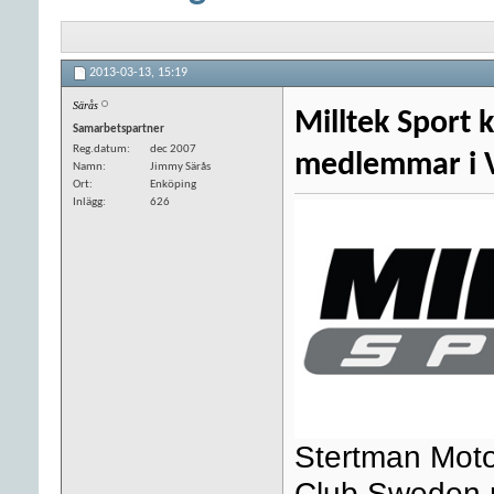
2013-03-13,
15:19
Särås
Milltek Sport 
Samarbetspartner
Reg.datum
dec 2007
medlemmar i 
Namn
Jimmy Särås
Ort
Enköping
Inlägg
626
Stertman Motor
Club Sweden m