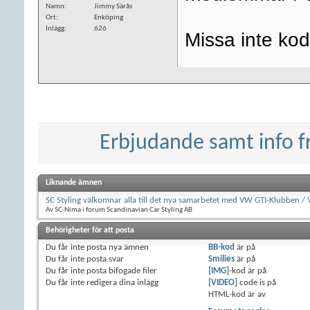
Namn
Jimmy Särås
Ort
Enköping
Inlägg
626
Missa inte kod
Erbjudande samt info 
Liknande ämnen
SC Styling välkomnar alla till det nya samarbetet med VW GTI-Klubben 
Av SC-Nima i forum Scandinavian Car Styling AB
Behörigheter för att posta
Du
får inte
posta nya ämnen
BB-kod
är
på
Du
får inte
posta svar
Smilies
är
på
Du
får inte
posta bifogade filer
[IMG]
-kod är
på
Du
får inte
redigera dina inlägg
[VIDEO]
code is
på
HTML-kod är
av