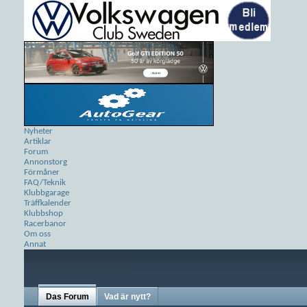
Nyheter
Artiklar
Forum
Annonstorg
Förmåner
FAQ/Teknik
Klubbgarage
Träffkalender
Klubbshop
Racerbanor
Om oss
Annat
Das Forum
Vad är nytt?