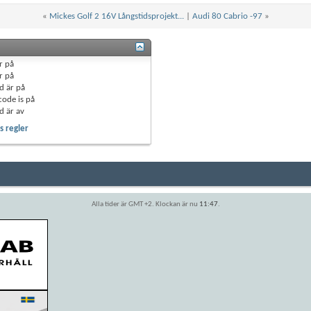
«
Mickes Golf 2 16V Långstidsprojekt...
|
Audi 80 Cabrio -97
»
r
på
r
på
d är
på
code is
på
d är
av
 regler
Alla tider är GMT +2. Klockan är nu
11:47
.