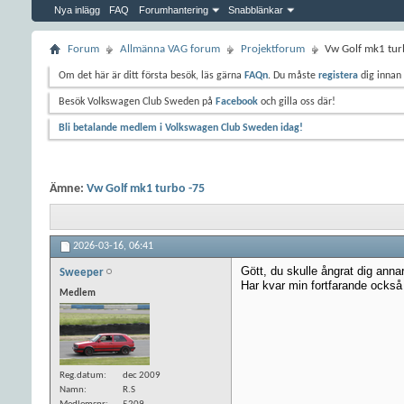
Nya inlägg
FAQ
Forumhantering
Snabblänkar
Forum
Allmänna VAG forum
Projektforum
Vw Golf mk1 tur
Om det här är ditt första besök, läs gärna
FAQn
. Du måste
registera
dig innan 
Besök Volkswagen Club Sweden på
Facebook
och gilla oss där!
Bli betalande medlem i Volkswagen Club Sweden idag!
Ämne:
Vw Golf mk1 turbo -75
2026-03-16,
06:41
Gött, du skulle ångrat dig an
Sweeper
Har kvar min fortfarande också 
Medlem
Reg.datum
dec 2009
Namn
R.S