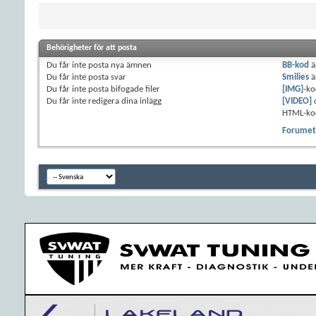
Behörigheter för att posta
Du
får inte
posta nya ämnen
BB-kod
ä
Du
får inte
posta svar
Smilies
ä
Du
får inte
posta bifogade filer
[IMG]
-ko
Du
får inte
redigera dina inlägg
[VIDEO]
HTML-ko
Forumets