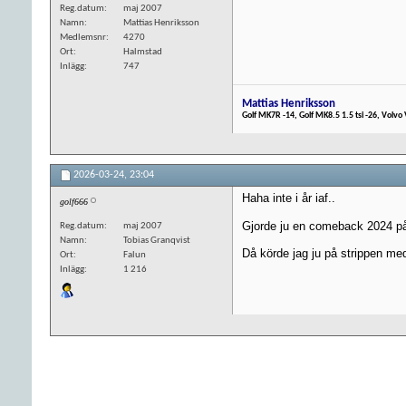
Reg.datum
maj 2007
Namn
Mattias Henriksson
Medlemsnr
4270
Ort
Halmstad
Inlägg
747
Mattias Henriksson
Golf MK7R -14, Golf MK8.5 1.5 tsi -26, Volvo
2026-03-24,
23:04
Haha inte i år iaf..
golf666
Gjorde ju en comeback 2024 p
Reg.datum
maj 2007
Namn
Tobias Granqvist
Då körde jag ju på strippen me
Ort
Falun
Inlägg
1 216