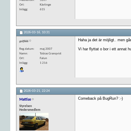
Medlemsnr
5209
Ort
Kävlinge
Inlägg
615
2026-03-16,
10:31
Haha ja det är möjligt.. men gå
golf666
Vi har flyttat o bor i ett anna
Reg.datum
maj 2007
Namn
Tobias Granqvist
Ort
Falun
Inlägg
1 216
2026-03-21,
22:24
Comeback på BugRun? :-)
Mattias
Styrelsen
Hedersmedlem