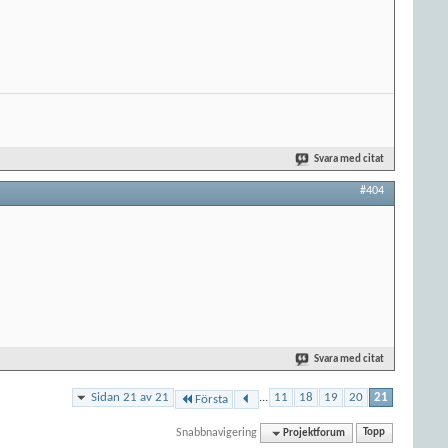
Svara med citat
#404
Svara med citat
Sidan 21 av 21
...
11
18
19
20
21
Första
Snabbnavigering
Projektforum
Topp