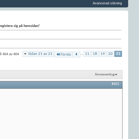
Avancerad sökning
 registera sig på hemsidan!
Sidan 21 av 21
...
11
18
19
20
21
ll 404 av 404
Första
Ämnesverktyg
#401