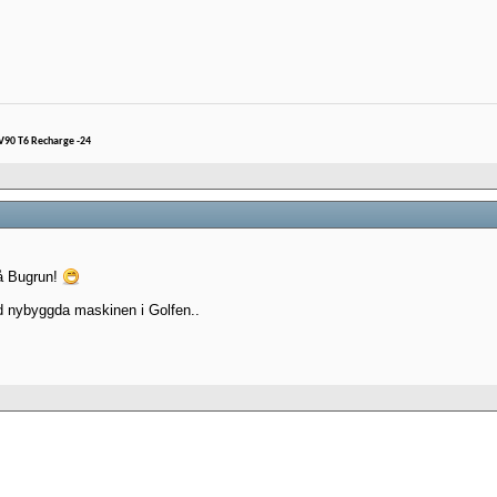
 V90 T6 Recharge -24
å Bugrun!
d nybyggda maskinen i Golfen..