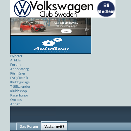
Nyheter
Artiklar
Forum
Annonstorg
Förmåner
FAQ/Teknik
Klubbgarage
Träffkalender
Klubbshop
Racerbanor
Om oss
Annat
Das Forum
Vad är nytt?