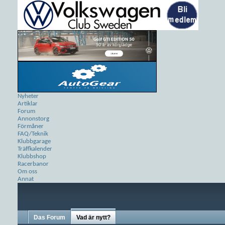
Nyheter
Artiklar
Forum
Annonstorg
Förmåner
FAQ/Teknik
Klubbgarage
Träffkalender
Klubbshop
Racerbanor
Om oss
Annat
Das Forum
Vad är nytt?