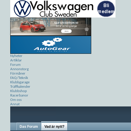
Nyheter
Artiklar
Forum
Annonstorg
Förmåner
FAQ/Teknik
Klubbgarage
Träffkalender
Klubbshop
Racerbanor
Om oss
Annat
Das Forum
Vad är nytt?