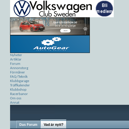
Nyheter
Artiklar
Forum
Annonstorg
Förmåner
FAQ/Teknik
Klubbgarage
Träffkalender
Klubbshop
Racerbanor
Om oss
Annat
Das Forum
Vad är nytt?