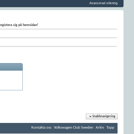
Avancerad sökning
 registera sig på hemsidan!
Snabbnavigering
Kontakta oss
Volkswagen Club Sweden
Arkiv
Topp