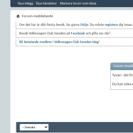
Nya inlägg
Nya händelser
Markera forum som lästa
Forum-meddelande
Om det här är ditt första besök, läs gärna
FAQn
. Du måste
registera
dig innan 
Besök Volkswagen Club Sweden på
Facebook
och gilla oss där!
Bli betalande medlem i Volkswagen Club Sweden idag!
Forum-medd
Tyvärr, det fi
Du kan söka 