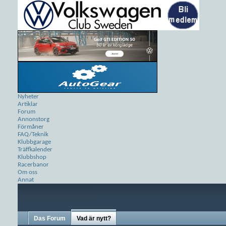
Nyheter
Artiklar
Forum
Annonstorg
Förmåner
FAQ/Teknik
Klubbgarage
Träffkalender
Klubbshop
Racerbanor
Om oss
Annat
Das Forum
Vad är nytt?