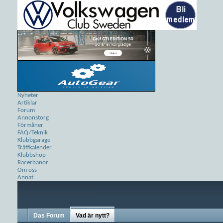
Nyheter
Artiklar
Forum
Annonstorg
Förmåner
FAQ/Teknik
Klubbgarage
Träffkalender
Klubbshop
Racerbanor
Om oss
Annat
Das Forum
Vad är nytt?