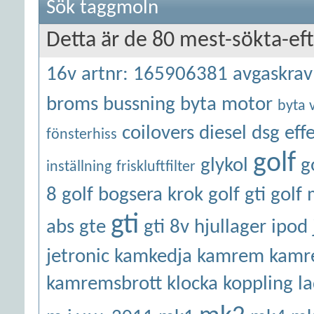
Sök taggmoln
Detta är de 80 mest-sökta-e
16v
artnr: 165906381
avgaskrav 
broms
bussning
byta motor
byta 
coilovers
diesel
dsg
eff
fönsterhiss
golf
glykol
g
inställning
friskluftfilter
8
golf bogsera krok
golf gti
golf
gti
abs
gte
gti 8v
hjullager
ipod
jetronic
kamkedja
kamrem
kamr
kamremsbrott
klocka
koppling
l