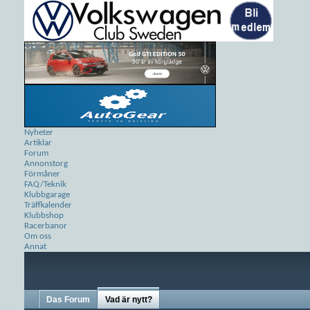
Nyheter
Artiklar
Forum
Annonstorg
Förmåner
FAQ/Teknik
Klubbgarage
Träffkalender
Klubbshop
Racerbanor
Om oss
Annat
Das Forum
Vad är nytt?