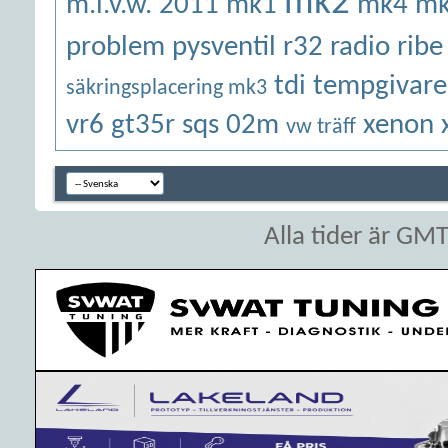
mk2
m.i.v.w. 2011
mk1
mk4
mk 
problem
pysventil
r32
radio
ribe
tdi
tempgivare
säkringsplacering mk3
vr6 gt35r sqs 02m
xenon
vw träff
Alla tider är GM