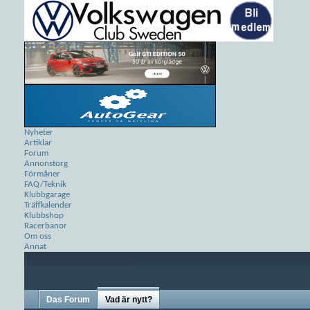
Nyheter
Artiklar
Forum
Annonstorg
Förmåner
FAQ/Teknik
Klubbgarage
Träffkalender
Klubbshop
Racerbanor
Om oss
Annat
Das Forum
Vad är nytt?