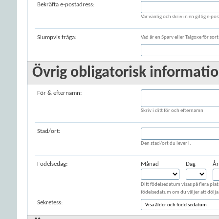
Bekräfta e-postadress:
Var vänlig och skriv in en giltig e-post
Slumpvis fråga:
Vad är en Sparv eller Talgoxe för sort
Övrig obligatorisk information
För & efternamn:
Skriv i ditt för och efternamn
Stad/ort:
Den stad/ort du lever i.
Födelsedag:
Månad
Dag
År
Ditt födelsedatum visas på flera plat
födelsedatum om du väljer att dölja 
Sekretess: