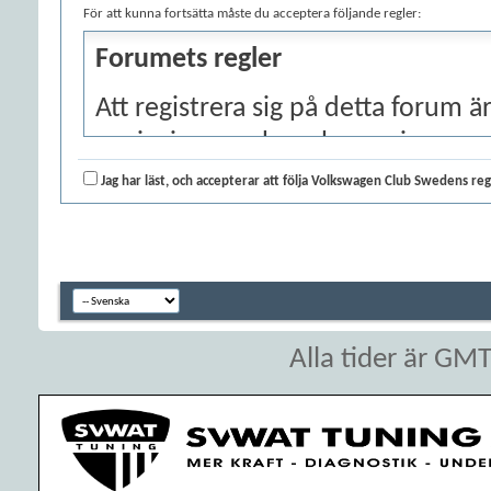
För att kunna fortsätta måste du acceptera följande regler:
Forumets regler
Att registrera sig på detta forum är
anvisningar och regler angivna ne
regler, bocka i rutan att du har lä
Jag har läst, och accepterar att följa Volkswagen Club Swedens reg
tryck på knappen "Fortsätt ..." ne
Om du vill avbryta registreringen,
index.
Trots att administratörer och mo
Alla tider är GM
kommer att försöka hålla alla oa
webbplatsen är det omöjligt att g
meddelanden uttrycker den enskild
Volkswagen Club Sweden eller vBul