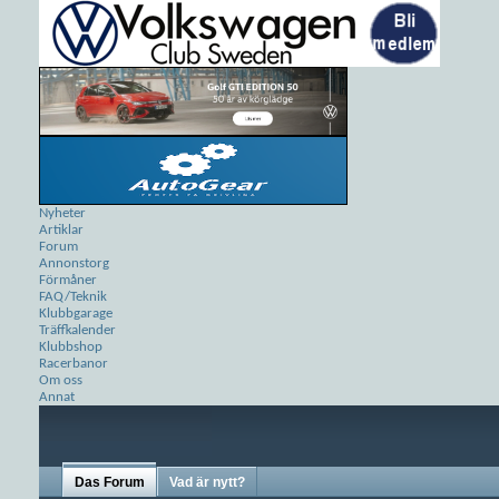
Nyheter
Artiklar
Forum
Annonstorg
Förmåner
FAQ/Teknik
Klubbgarage
Träffkalender
Klubbshop
Racerbanor
Om oss
Annat
Das Forum
Vad är nytt?