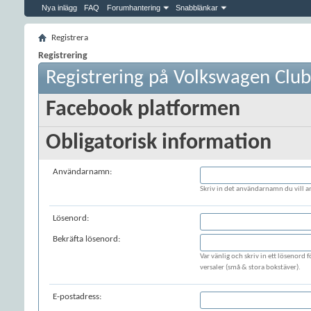
Nya inlägg
FAQ
Forumhantering
Snabblänkar
Registrera
Registrering
Registrering på Volkswagen Clu
Facebook platformen
Obligatorisk information
Användarnamn:
Skriv in det användarnamn du vill a
Lösenord:
Bekräfta lösenord:
Var vänlig och skriv in ett lösenord
versaler (små & stora bokstäver).
E-postadress: