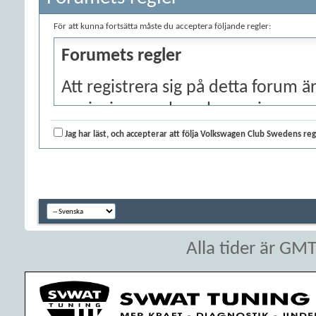
För att kunna fortsätta måste du acceptera följande regler:
Forumets regler
Att registrera sig på detta forum är
anvisningar och regler angivna ne
regler, bocka i rutan att du har lä
Jag har läst, och accepterar att följa Volkswagen Club Swedens reg
tryck på knappen "Fortsätt ..." ne
Om du vill avbryta registreringen,
index.
Trots att administratörer och mo
Alla tider är GM
kommer att försöka hålla alla oa
webbplatsen är det omöjligt att g
meddelanden uttrycker den enskild