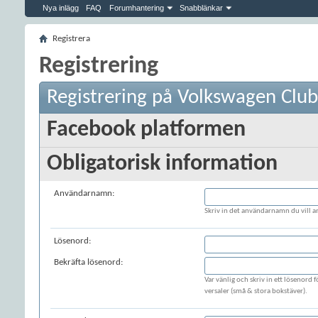
Nya inlägg
FAQ
Forumhantering
Snabblänkar
Registrera
Registrering
Registrering på Volkswagen Clu
Facebook platformen
Obligatorisk information
Användarnamn:
Skriv in det användarnamn du vill a
Lösenord:
Bekräfta lösenord:
Var vänlig och skriv in ett lösenord
versaler (små & stora bokstäver).