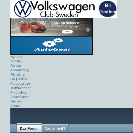
Nyheter
Artiklar
Forum
Annonstorg
Förmåner
FAQ/Teknik
Klubbgarage
Träffkalender
Klubbshop
Racerbanor
Om oss
Annat
Das Forum
Vad är nytt?