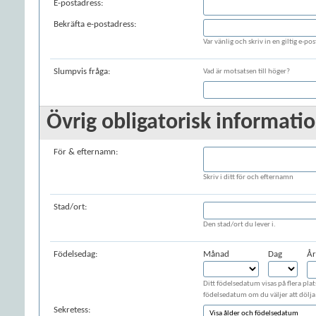
E-postadress:
Bekräfta e-postadress:
Var vänlig och skriv in en giltig e-post
Slumpvis fråga:
Vad är motsatsen till höger?
Övrig obligatorisk information
För & efternamn:
Skriv i ditt för och efternamn
Stad/ort:
Den stad/ort du lever i.
Födelsedag:
Månad
Dag
År
Ditt födelsedatum visas på flera plat
födelsedatum om du väljer att dölja 
Sekretess: