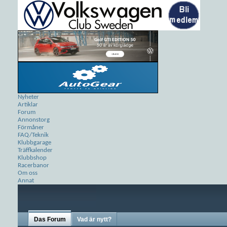
Nyheter
Artiklar
Forum
Annonstorg
Förmåner
FAQ/Teknik
Klubbgarage
Träffkalender
Klubbshop
Racerbanor
Om oss
Annat
Das Forum
Vad är nytt?