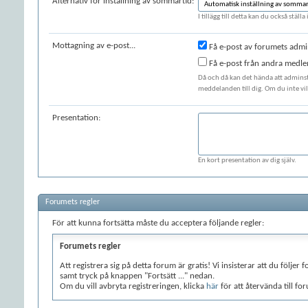
Alternativ för inställning av sommartid:
I tillägg till detta kan du också stäl
Mottagning av e-post...
Få e-post av forumets admi
Få e-post från andra medl
Då och då kan det hända att adminst
meddelanden till dig. Om du inte vill
Presentation:
En kort presentation av dig själv.
Forumets regler
För att kunna fortsätta måste du acceptera följande regler:
Forumets regler
Att registrera sig på detta forum är gratis! Vi insisterar att du följ
samt tryck på knappen "Fortsätt ..." nedan.
Om du vill avbryta registreringen, klicka
här
för att återvända till fo
Trots att administratörer och moderatorer på Volkswagen Club Swed