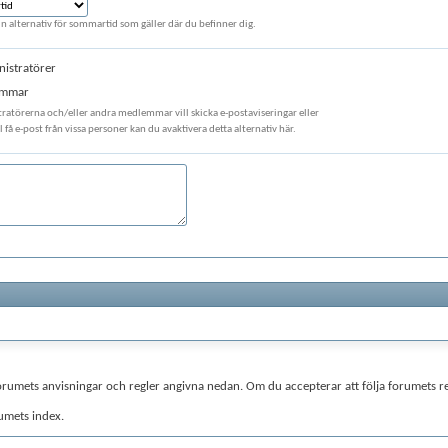
la in alternativ för sommartid som gäller där du befinner dig.
nistratörer
emmar
ratörerna och/eller andra medlemmar vill skicka e-postaviseringar eller
 få e-post från vissa personer kan du avaktivera detta alternativ här.
er forumets anvisningar och regler angivna nedan. Om du accepterar att följa forumets re
rumets index.
en kommer att försöka hålla alla oacceptabla meddelanden borta från webbplatsen är