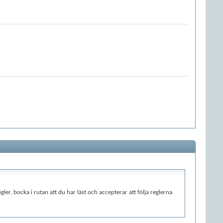
gler, bocka i rutan att du har läst och accepterar att följa reglerna
 det omöjligt att granska alla meddelanden. Alla meddelanden