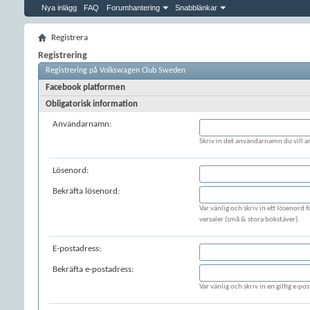
Nya inlägg
FAQ
Forumhantering
Snabblänkar
Registrera
Registrering
Registrering på Volkswagen Club Sweden
Facebook platformen
Obligatorisk information
Användarnamn:
Skriv in det användarnamn du vill a
Lösenord:
Bekräfta lösenord:
Var vänlig och skriv in ett lösenord
versaler (små & stora bokstäver).
E-postadress:
Bekräfta e-postadress:
Var vänlig och skriv in en giltig e-post