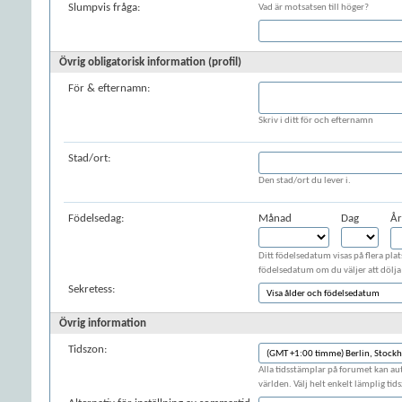
Slumpvis fråga:
Vad är motsatsen till höger?
Övrig obligatorisk information (profil)
För & efternamn:
Skriv i ditt för och efternamn
Stad/ort:
Den stad/ort du lever i.
Födelsedag:
Månad
Dag
År
Ditt födelsedatum visas på flera plat
födelsedatum om du väljer att dölja 
Sekretess:
Övrig information
Tidszon:
Alla tidsstämplar på forumet kan auto
världen. Välj helt enkelt lämplig tid