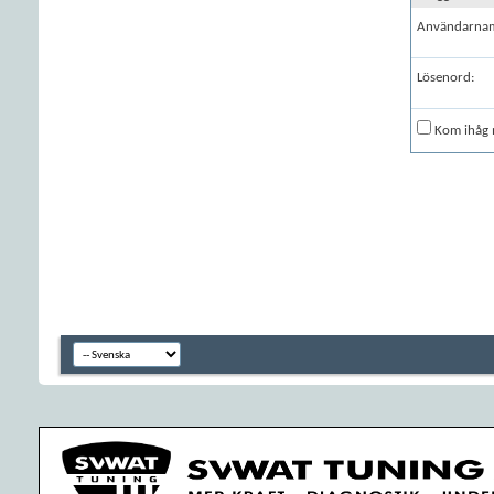
Användarna
Lösenord:
Kom ihåg 