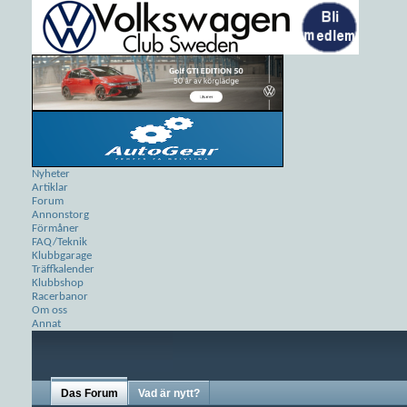
Nyheter
Artiklar
Forum
Annonstorg
Förmåner
FAQ/Teknik
Klubbgarage
Träffkalender
Klubbshop
Racerbanor
Om oss
Annat
Das Forum
Vad är nytt?