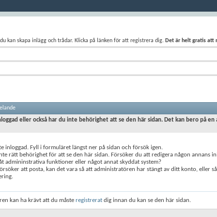
du kan skapa inlägg och trådar. Klicka på länken för att registrera dig.
Det är helt gratis att
elande
nloggad eller också har du inte behörighet att se den här sidan. Det kan bero på en 
te inloggad. Fyll i formuläret längst ner på sidan och försök igen.
nte rätt behörighet för att se den här sidan. Försöker du att redigera någon annans in
 admininstrativa funktioner eller något annat skyddat system?
rsöker att posta, kan det vara så att administratören har stängt av ditt konto, eller s
ering.
ren kan ha krävt att du måste
registrerat
dig innan du kan se den här sidan.