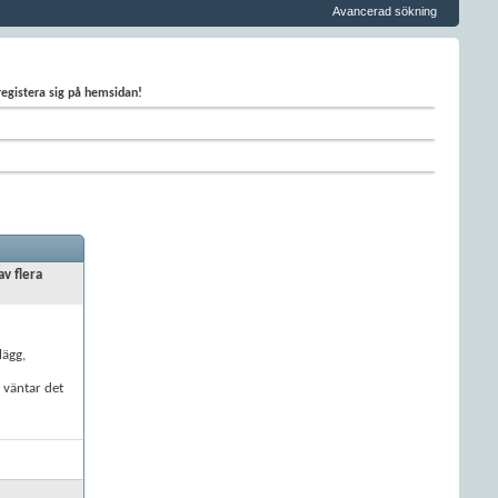
Avancerad sökning
 registera sig på hemsidan!
av flera
lägg,
å väntar det