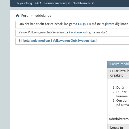
Nya inlägg
FAQ
Forumhantering
Snabblänkar
Forum-meddelande
Om det här är ditt första besök, läs gärna
FAQn
. Du måste
registera
dig innan 
Besök Volkswagen Club Sweden på
Facebook
och gilla oss där!
Bli betalande medlem i Volkswagen Club Sweden idag!
Forum-medd
Du är inte i
orsaker:
Du är in
Du har i
komma åt
Om du fö
på aktiv
Administratö
Logga in