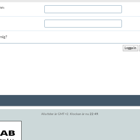
mn:
mig?
Alla tider är GMT +2. Klockan är nu
22:49
.