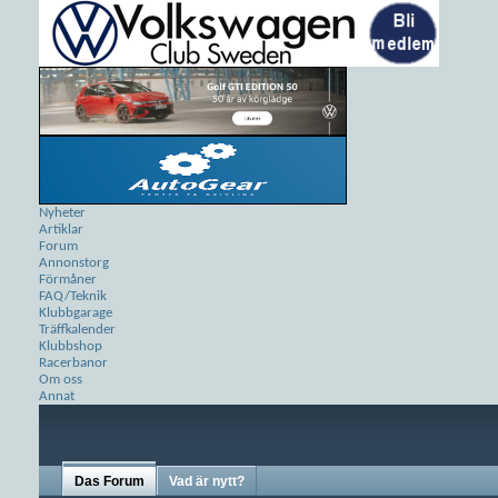
Nyheter
Artiklar
Forum
Annonstorg
Förmåner
FAQ/Teknik
Klubbgarage
Träffkalender
Klubbshop
Racerbanor
Om oss
Annat
Das Forum
Vad är nytt?