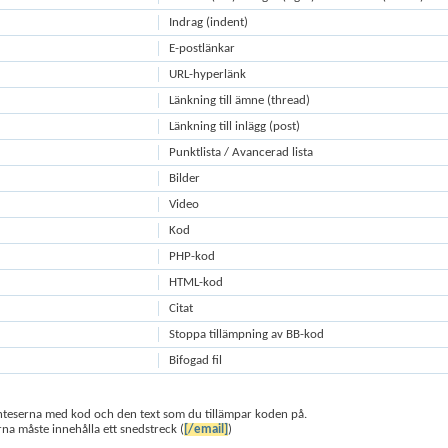
Indrag (indent)
E-postlänkar
URL-hyperlänk
Länkning till ämne (thread)
Länkning till inlägg (post)
Punktlista / Avancerad lista
Bilder
Video
Kod
PHP-kod
HTML-kod
Citat
Stoppa tillämpning av BB-kod
Bifogad fil
enteserna med kod och den text som du tillämpar koden på.
na måste innehålla ett snedstreck (
[/email]
)