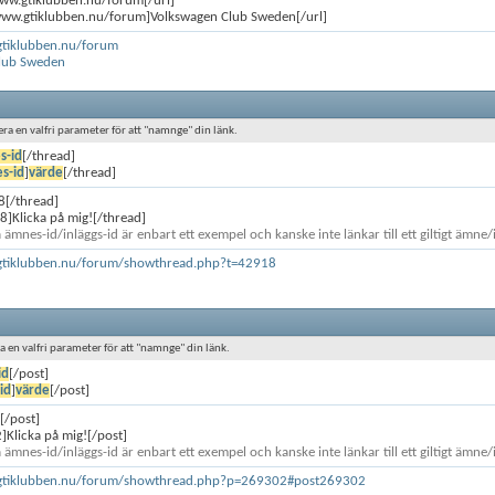
www.gtiklubben.nu/forum[/url]
/www.gtiklubben.nu/forum]Volkswagen Club Sweden[/url]
gtiklubben.nu/forum
lub Sweden
ra en valfri parameter för att "namnge" din länk.
s-id
[/thread]
s-id
]
värde
[/thread]
8[/thread]
]Klicka på mig![/thread]
 ämnes-id/inläggs-id är enbart ett exempel och kanske inte länkar till ett giltigt ämne/
gtiklubben.nu/forum/showthread.php?t=42918
ra en valfri parameter för att "namnge" din länk.
id
[/post]
id
]
värde
[/post]
[/post]
Klicka på mig![/post]
 ämnes-id/inläggs-id är enbart ett exempel och kanske inte länkar till ett giltigt ämne/
.gtiklubben.nu/forum/showthread.php?p=269302#post269302