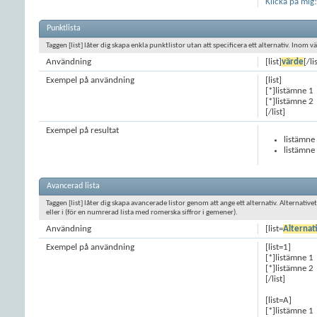
Klicka på mig!
Punktlista
Taggen [list] låter dig skapa enkla punktlistor utan att specificera ett alternativ. Inom
Användning
[list]
värde
[/li
Exempel på användning
[list]
[*]listämne 1
[*]listämne 2
[/list]
Exempel på resultat
listämne
listämne
Avancerad lista
Taggen [list] låter dig skapa avancerade listor genom att ange ett alternativ. Alternativet 
eller i (för en numrerad lista med romerska siffror i gemener).
Användning
[list=
Alternat
Exempel på användning
[list=1]
[*]listämne 1
[*]listämne 2
[/list]
[list=A]
[*]listämne 1