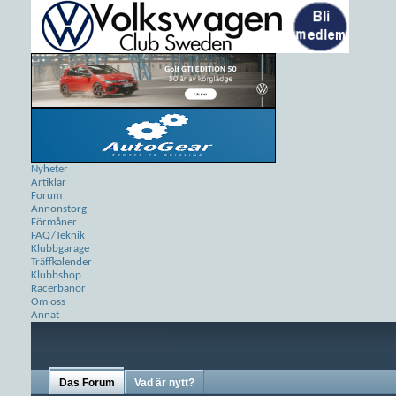
Nyheter
Artiklar
Forum
Annonstorg
Förmåner
FAQ/Teknik
Klubbgarage
Träffkalender
Klubbshop
Racerbanor
Om oss
Annat
Das Forum
Vad är nytt?