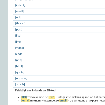
[indent]
[email]
[url]
[thread]
[post]
[list]
[img]
[video]
[code]
[php]
[html]
[quote]
[noparse]
[attach]
Felaktigt användande av BB-kod:
[url]
www.exempel.se
[/url]
- infoga inte mellanslag mellan hakpar
[email]
mittnamn@exempel.se
[email]
- de avslutande hakparenteser