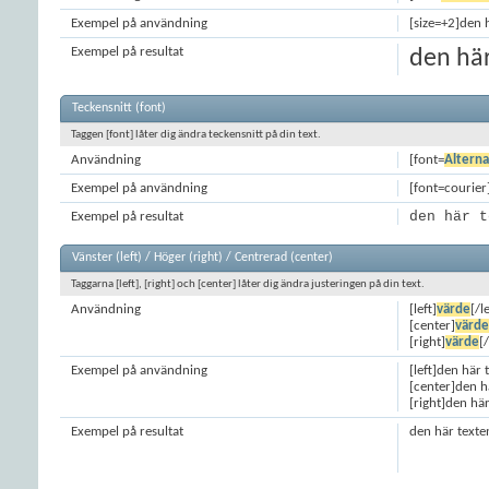
Exempel på användning
[size=+2]den h
Exempel på resultat
den här
Teckensnitt (font)
Taggen [font] låter dig ändra teckensnitt på din text.
Användning
[font=
Alterna
Exempel på användning
[font=courier]
den här t
Exempel på resultat
Vänster (left) / Höger (right) / Centrerad (center)
Taggarna [left], [right] och [center] låter dig ändra justeringen på din text.
Användning
[left]
värde
[/le
[center]
värde
[right]
värde
[
Exempel på användning
[left]den här 
[center]den h
[right]den här
Exempel på resultat
den här texte