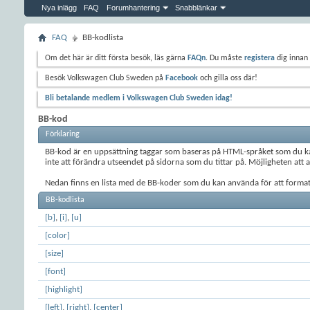
Nya inlägg
FAQ
Forumhantering
Snabblänkar
FAQ
BB-kodlista
Om det här är ditt första besök, läs gärna
FAQn
. Du måste
registera
dig innan 
Besök Volkswagen Club Sweden på
Facebook
och gilla oss där!
Bli betalande medlem i Volkswagen Club Sweden idag!
BB-kod
Förklaring
BB-kod är en uppsättning taggar som baseras på HTML-språket som du kan
inte att förändra utseendet på sidorna som du tittar på. Möjligheten att 
Nedan finns en lista med de BB-koder som du kan använda för att forma
BB-kodlista
[b]
,
[i]
,
[u]
[color]
[size]
[font]
[highlight]
[left]
,
[right]
,
[center]