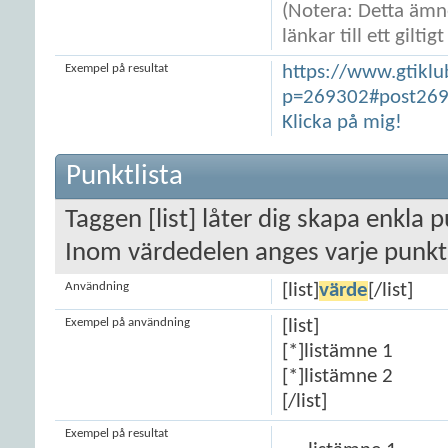
(Notera: Detta ämne
länkar till ett gilti
Exempel på resultat
https://www.gtikl
p=269302#post26
Klicka på mig!
Punktlista
Taggen [list] låter dig skapa enkla pu
Inom värdedelen anges varje punkt
Användning
[list]
värde
[/list]
Exempel på användning
[list]
[*]listämne 1
[*]listämne 2
[/list]
Exempel på resultat