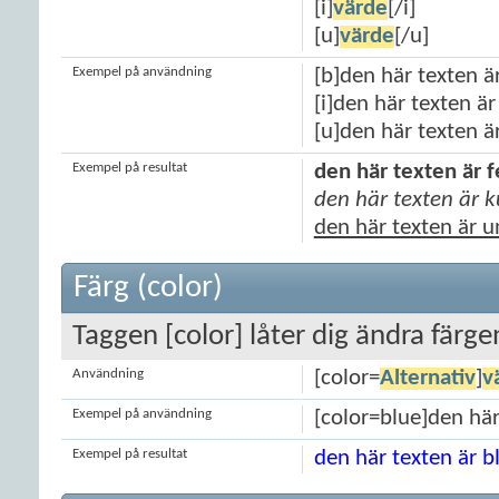
[i]
värde
[/i]
[u]
värde
[/u]
Exempel på användning
[b]den här texten är
[i]den här texten är 
[u]den här texten ä
Exempel på resultat
den här texten är f
den här texten är k
den här texten är 
Färg (color)
Taggen [color] låter dig ändra färge
Användning
[color=
Alternativ
]
v
Exempel på användning
[color=blue]den här
Exempel på resultat
den här texten är b