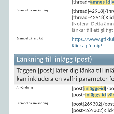
[thread=
ämnes-id
]
Exempel på användning
[thread]42918[/thr
[thread=42918]Klic
(Notera: Detta ämne
länkar till ett gilti
Exempel på resultat
https://www.gtikl
Klicka på mig!
Länkning till inlägg (post)
Taggen [post] låter dig länka till i
kan inkludera en valfri parameter f
Användning
[post]
inläggs-id
[/po
[post=
inläggs-id
]
vä
Exempel på användning
[post]269302[/post
[post=269302]Klick