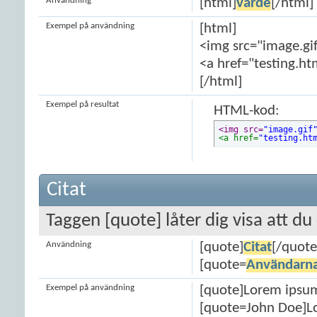
Användning
[html]
värde
[/html]
Exempel på användning
[html]
<img src="image.gif
<a href="testing.ht
[/html]
Exempel på resultat
HTML-kod:
<img src=
"image.gif
<a href=
"testing.ht
Citat
Taggen [quote] låter dig visa att du 
Användning
[quote]
Citat
[/quote
[quote=
Användarn
Exempel på användning
[quote]Lorem ipsum
[quote=John Doe]Lo