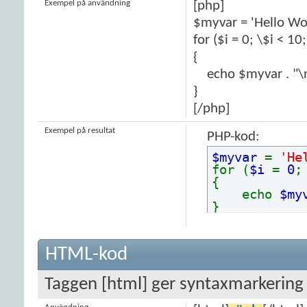
Exempel på användning
[php]
$myvar = 'Hello Wor
for ($
i = 0; \$i < 10
{
echo $myvar . "\
}
[/php]
Exempel på resultat
PHP-kod:
$myvar
=
'He
for (
$i
=
0
{
echo
$my
}
HTML-kod
Taggen [html] ger syntaxmarkering