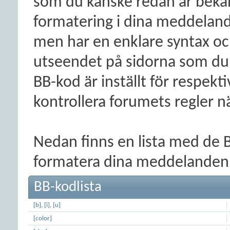
som du kanske redan är bekant 
formatering i dina meddelan
men har en enklare syntax oc
utseendet på sidorna som du 
BB-kod är inställt för respekt
kontrollera forumets regler nä
Nedan finns en lista med de 
formatera dina meddelanden
BB-kodlista
[b]
,
[i]
,
[u]
[color]