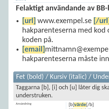
Felaktigt användande av BB-
[url]
www.exempel.se
[/url
hakparenteserna med kod o
koden på.
[email]
mittnamn@exempel
hakparenteserna måste inne
Fet (bold) / Kursiv (italic) / Und
Taggarna [b], [i] och [u] låter dig sk
understruken.
Användning
[b]
värde
[/b]