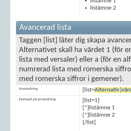
listämne 1
listämne 2
Avancerad lista
Taggen [list] låter dig skapa avance
Alternativet skall ha värdet 1 (för e
lista med versaler) eller a (för en a
numrerad lista med romerska siffror 
med romerska siffror i gemener).
Användning
[list=
Alternativ
]
vär
Exempel på användning
[list=1]
[*]listämne 1
[*]listämne 2
[/list]