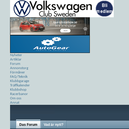
Nyheter
Artiklar
Forum
Annonstorg
Förmåner
FAQ/Teknik
Klubbgarage
Träffkalender
Klubbshop
Racerbanor
Om oss
Annat
Das Forum
Vad är nytt?