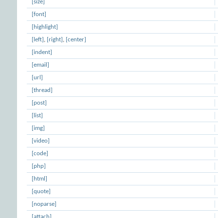
[size]
[font]
[highlight]
[left]
,
[right]
,
[center]
[indent]
[email]
[url]
[thread]
[post]
[list]
[img]
[video]
[code]
[php]
[html]
[quote]
[noparse]
[attach]