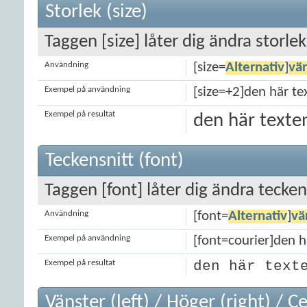
Storlek (size)
Taggen [size] låter dig ändra storlek
Användning
[size=
Alternativ
]
vä
Exempel på användning
[size=+2]den här tex
Exempel på resultat
den här texten
Teckensnitt (font)
Taggen [font] låter dig ändra tecken
Användning
[font=
Alternativ
]
vä
Exempel på användning
[font=courier]den hä
Exempel på resultat
den här text
Vänster (left) / Höger (right) / C