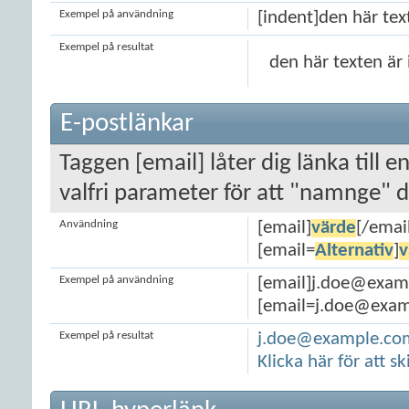
Exempel på användning
[indent]den här tex
Exempel på resultat
den här texten är
E-postlänkar
Taggen [email] låter dig länka till 
valfri parameter för att "namnge" d
Användning
[email]
värde
[/emai
[email=
Alternativ
]
v
Exempel på användning
[email]j.doe@exam
[email=j.doe@exampl
Exempel på resultat
j.doe@example.co
Klicka här för att sk