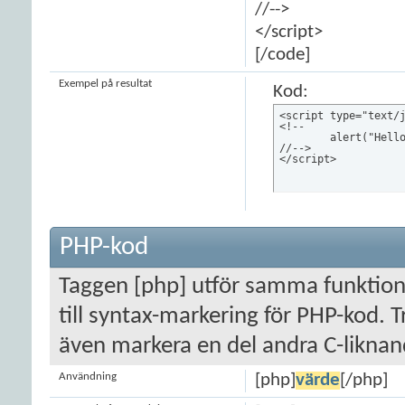
//-->
</script>
[/code]
Exempel på resultat
Kod:
<script type="text/j
<!--

	alert("Hello world!");

//-->

</script>
PHP-kod
Taggen [php] utför samma funktion
till syntax-markering för PHP-kod. 
även markera en del andra C-liknand
Användning
[php]
värde
[/php]