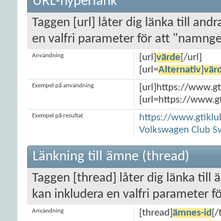
URL-hyperlänk
Taggen [url] låter dig länka till and
en valfri parameter för att "namnge
Användning
[url]
värde
[/url]
[url=
Alternativ
]
vär
Exempel på användning
[url]https://www.g
[url=https://www.g
Exempel på resultat
https://www.gtikl
Volkswagen Club 
Länkning till ämne (thread)
Taggen [thread] låter dig länka ti
kan inkludera en valfri parameter f
Användning
[thread]
ämnes-id
[/