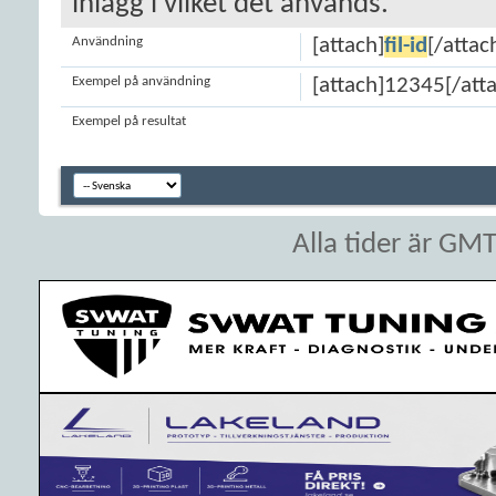
inlägg i vilket det används.
Användning
[attach]
fil-id
[/attac
Exempel på användning
[attach]12345[/att
Exempel på resultat
Alla tider är GM