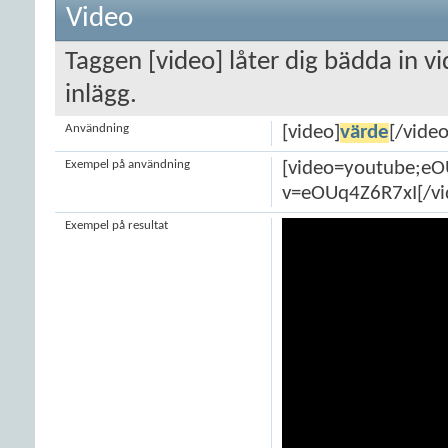
Video
Taggen [video] låter dig bädda in v
inlägg.
Användning
[video]
värde
[/video
Exempel på användning
[video=youtube;e
v=eOUq4Z6R7xI[/vi
Exempel på resultat