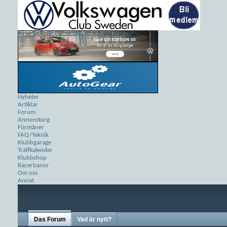
Nyheter
Artiklar
Forum
Annonstorg
Förmåner
FAQ/Teknik
Klubbgarage
Träffkalender
Klubbshop
Racerbanor
Om oss
Annat
Das Forum
Vad är nytt?