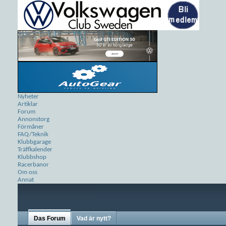
Nyheter
Artiklar
Forum
Annonstorg
Förmåner
FAQ/Teknik
Klubbgarage
Träffkalender
Klubbshop
Racerbanor
Om oss
Annat
Das Forum
Vad är nytt?