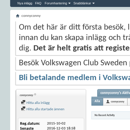
Nya inlägg
FAQ
Forumhantering
Snabblänkar
connyconny
Om det här är ditt första besök, 
innan du kan skapa inlägg och trå
dig.
Det är helt gratis att regis
Besök Volkswagen Club Sweden
Bli betalande medlem i Volksw
connyconny's Aktiv
connyconny
Alla
connyconny
Hitta alla inlägg
Hitta alla startade ämnen
No Recent Activity
Reg.datum
2015-10-02
Senaste
2016-12-03
18:58