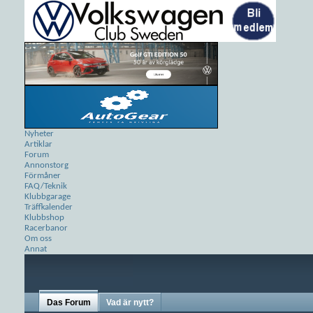
Nyheter
Artiklar
Forum
Annonstorg
Förmåner
FAQ/Teknik
Klubbgarage
Träffkalender
Klubbshop
Racerbanor
Om oss
Annat
Das Forum
Vad är nytt?