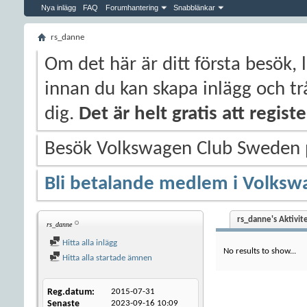
Nya inlägg
FAQ
Forumhantering
Snabblänkar
rs_danne
Om det här är ditt första besök, 
innan du kan skapa inlägg och trå
dig.
Det är helt gratis att regis
Besök Volkswagen Club Sweden
Bli betalande medlem i Volksw
rs_danne's Aktivit
rs_danne
Hitta alla inlägg
No results to show...
Hitta alla startade ämnen
Reg.datum
2015-07-31
Senaste
2023-09-16
10:09