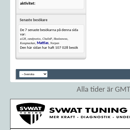
aktivitet
Senaste besökare
De 7 senaste besökarna på denna sida
var:
,
,
,
,
a128
candyweiss
ChalleP
Hooloowoo
,
Mattias
,
Kungmackan
Norpan
Den här sidan har haft
107 028
besök
Alla tider är GM