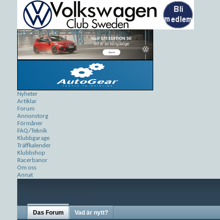
Nyheter
Artiklar
Forum
Annonstorg
Förmåner
FAQ/Teknik
Klubbgarage
Träffkalender
Klubbshop
Racerbanor
Om oss
Annat
Das Forum
Vad är nytt?