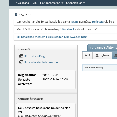
Nya inlägg
FAQ
Forumhantering
Snabblänkar
rs_danne
Om det här är ditt första besök, läs gärna
FAQn
. Du måste
registera
dig innan 
Besök Volkswagen Club Sweden på
Facebook
och gilla oss där!
Bli betalande medlem i Volkswagen Club Sweden idag!
rs_danne's Aktivit
rs_danne
Alla
rs_danne
Hitta alla inlägg
Hitta alla startade ämnen
No Recent Activity
Reg.datum
2015-07-31
Senaste
2023-09-16
10:09
aktivitet
Senaste besökare
De 7 senaste besökarna på denna sida
var:
,
,
,
,
a128
candyweiss
ChalleP
Hooloowoo