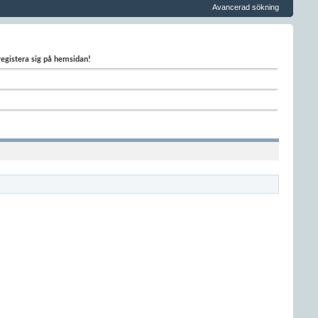
Avancerad sökning
 registera sig på hemsidan!