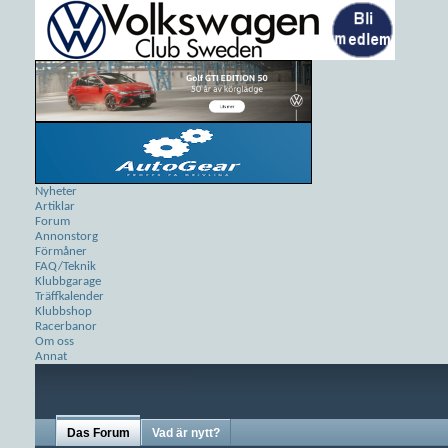
Nyheter
Artiklar
Forum
Annonstorg
Förmåner
FAQ/Teknik
Klubbgarage
Träffkalender
Klubbshop
Racerbanor
Om oss
Annat
Das Forum
Vad är nytt?