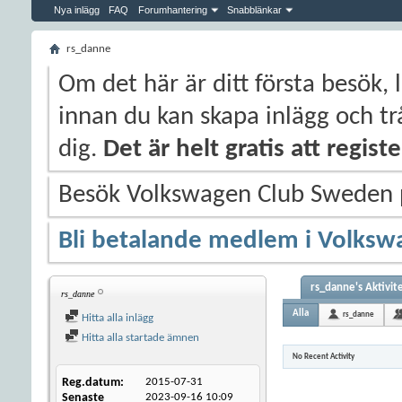
Nya inlägg
FAQ
Forumhantering
Snabblänkar
rs_danne
Om det här är ditt första besök, 
innan du kan skapa inlägg och trå
dig.
Det är helt gratis att regis
Besök Volkswagen Club Sweden
Bli betalande medlem i Volksw
rs_danne's Aktivit
rs_danne
Alla
rs_danne
Hitta alla inlägg
Hitta alla startade ämnen
No Recent Activity
Reg.datum
2015-07-31
Senaste
2023-09-16
10:09