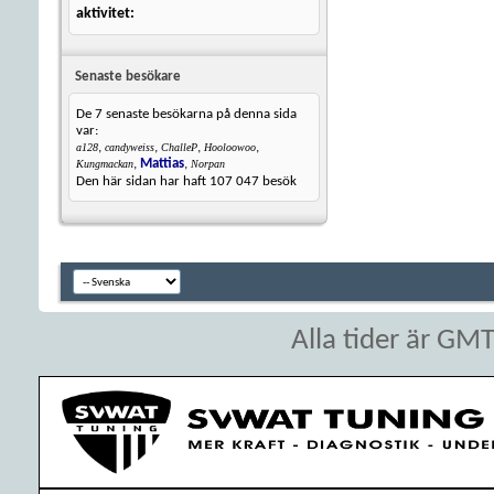
aktivitet
Senaste besökare
De 7 senaste besökarna på denna sida
var:
,
,
,
,
a128
candyweiss
ChalleP
Hooloowoo
,
Mattias
,
Kungmackan
Norpan
Den här sidan har haft
107 047
besök
Alla tider är GM