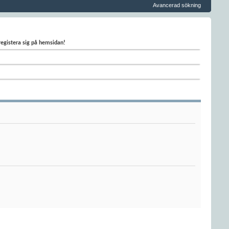
Avancerad sökning
 registera sig på hemsidan!