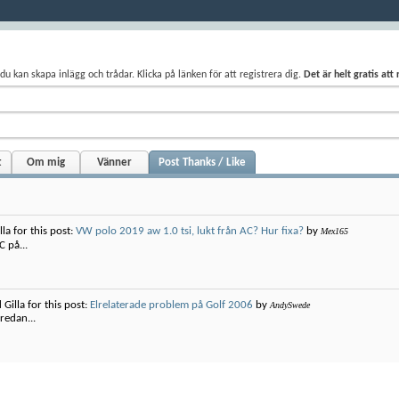
du kan skapa inlägg och trådar. Klicka på länken för att registrera dig.
Det är helt gratis att
t
Om mig
Vänner
Post Thanks / Like
lla for this post:
VW polo 2019 aw 1.0 tsi, lukt från AC? Hur fixa?
by
Mex165
 på...
 Gilla for this post:
Elrelaterade problem på Golf 2006
by
AndySwede
redan...