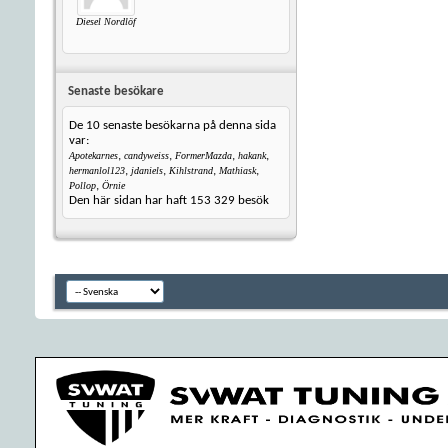
Diesel Nordlöf
Senaste besökare
De 10 senaste besökarna på denna sida
var:
,
,
,
,
Apotekarnes
candyweiss
FormerMazda
hakank
,
,
,
,
hermanlol123
jdaniels
Kihlstrand
Mathiask
,
Pollop
Örnie
Den här sidan har haft
153 329
besök