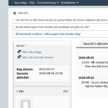
Nya inlägg
FAQ
Forumhantering
Snabblänkar
Mex165
Om det här är ditt första besök, läs gärna
FAQn
. Du måste
registera
dig innan 
Besök Volkswagen Club Sweden på
Facebook
och gilla oss där!
Bli betalande medlem i Volkswagen Club Sweden idag!
Mex165's Aktivite
Mex165
Hitta alla inlägg
Hitta alla startade ämnen
2026-08-05
14:04 -
vfr
clicked Gi
Man ska inte ha AC
Reg.datum
2015-04-27
Senaste
2026-08-06
22:06
aktivitet
2026-08-02
09:08 -
clicked
Mex165
Jag kan hjälpa dig 
1
Vän
Fler