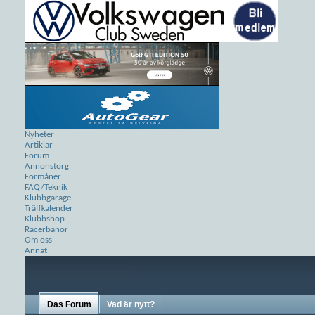
Nyheter
Artiklar
Forum
Annonstorg
Förmåner
FAQ/Teknik
Klubbgarage
Träffkalender
Klubbshop
Racerbanor
Om oss
Annat
Das Forum
Vad är nytt?