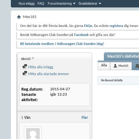
Nya inlägg
FAQ
Forumhantering
Snabblänkar
Mex165
Om det här är ditt första besök, läs gärna
FAQn
. Du måste
registera
dig innan 
Besök Volkswagen Club Sweden på
Facebook
och gilla oss där!
Bli betalande medlem i Volkswagen Club Sweden idag!
Mex165's Aktivite
Mex165
Alla
Mex165
Hitta alla inlägg
Hitta alla startade ämnen
No Recent Activity
Reg.datum
2015-04-27
Senaste
igår
12:23
aktivitet
1
Vän
Fler