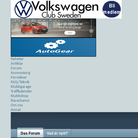
Nyheter
Artiklar
Forum
Annonstorg
Förmåner
FAQ/Teknik
Klubbgarage
Träffkalender
Klubbshop
Racerbanor
Om oss
Annat
Das Forum
Vad är nytt?