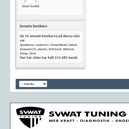
Diesel Nordlöf
Senaste besökare
De 10 senaste besökarna på denna sida
var:
,
,
,
,
Apotekarnes
candyweiss
FormerMazda
hakank
,
,
,
,
hermanlol123
jdaniels
Kihlstrand
Mathiask
,
Pollop
Örnie
Den här sidan har haft
152 685
besök