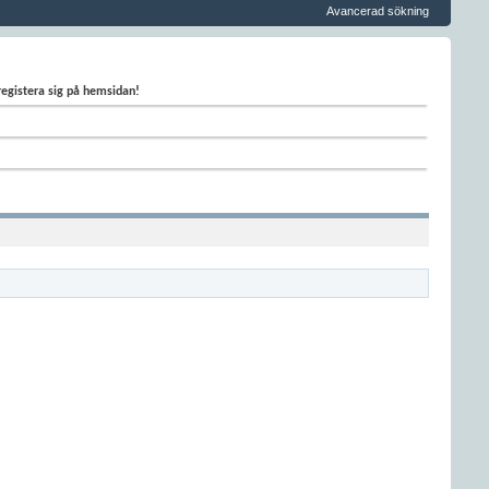
Avancerad sökning
 registera sig på hemsidan!