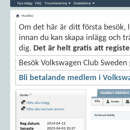
Nya inlägg
FAQ
Forumhantering
Snabblänkar
Huokko
Om det här är ditt första besök, 
innan du kan skapa inlägg och trå
dig.
Det är helt gratis att regis
Besök Volkswagen Club Sweden
Bli betalande medlem i Volksw
Huokko's Aktivitet
Huokko
Alla
Huokko
Hitta alla inlägg
Hitta alla startade ämnen
No Recent Activity
Reg.datum
2014-04-12
Senaste
2023-04-03
20:37