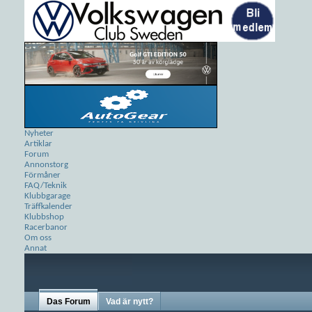
Nyheter
Artiklar
Forum
Annonstorg
Förmåner
FAQ/Teknik
Klubbgarage
Träffkalender
Klubbshop
Racerbanor
Om oss
Annat
Das Forum
Vad är nytt?