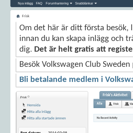
Nya inlägg
FAQ
Forumhantering
Snabblänkar
Frisk
Om det här är ditt första besök, 
innan du kan skapa inlägg och trå
dig.
Det är helt gratis att regis
Besök Volkswagen Club Sweden
Bli betalande medlem i Volksw
Frisk's Aktivitet
Frisk
Alla
Frisk
Vä
Hemsida
Hitta alla inlägg
Hitta alla startade ämnen
No Recent Activity
2014-03-09