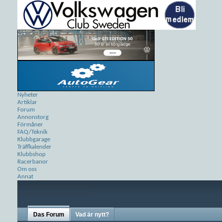
Nyheter
Artiklar
Forum
Annonstorg
Förmåner
FAQ/Teknik
Klubbgarage
Träffkalender
Klubbshop
Racerbanor
Om oss
Annat
Das Forum
Vad är nytt?