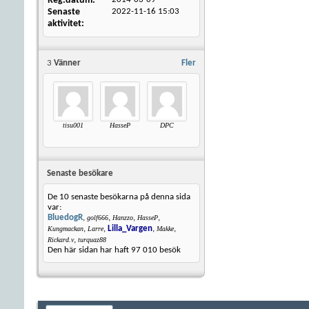
Reg.datum
Senaste
2022-11-16
15:03
aktivitet
3
Vänner
Fler
tisu001
HasseP
DPC
Senaste besökare
De 10 senaste besökarna på denna sida
var:
BluedogR
,
,
,
,
golf666
Hanzzo
HasseP
,
,
Lilla_Vargen
,
,
Kungmackan
Larre
Makke
,
Rickard.v
turquaz88
Den här sidan har haft
97 010
besök