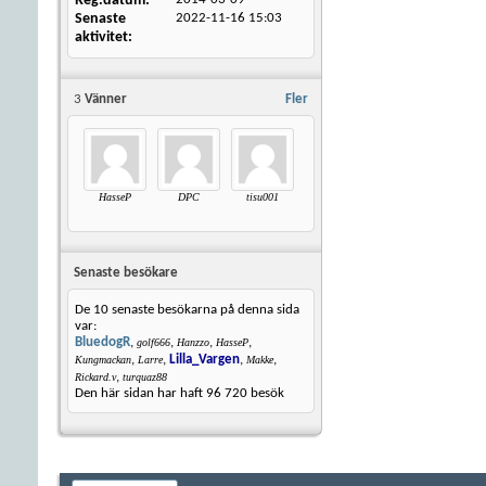
Reg.datum
Senaste
2022-11-16
15:03
aktivitet
3
Vänner
Fler
HasseP
DPC
tisu001
Senaste besökare
De 10 senaste besökarna på denna sida
var:
BluedogR
,
,
,
,
golf666
Hanzzo
HasseP
,
,
Lilla_Vargen
,
,
Kungmackan
Larre
Makke
,
Rickard.v
turquaz88
Den här sidan har haft
96 720
besök