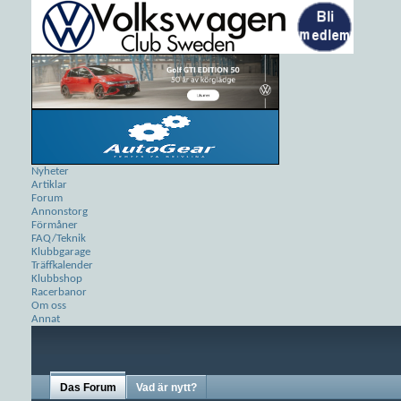
Nyheter
Artiklar
Forum
Annonstorg
Förmåner
FAQ/Teknik
Klubbgarage
Träffkalender
Klubbshop
Racerbanor
Om oss
Annat
Das Forum
Vad är nytt?