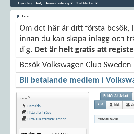
Nya inlägg
FAQ
Forumhantering
Snabblänkar
Frisk
Om det här är ditt första besök, 
innan du kan skapa inlägg och trå
dig.
Det är helt gratis att regis
Besök Volkswagen Club Sweden
Bli betalande medlem i Volksw
Frisk's Aktivitet
Frisk
Alla
Frisk
Vä
Hemsida
Hitta alla inlägg
Hitta alla startade ämnen
No Recent Activity
2014-03-09