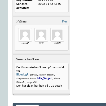
Reg.datum
Senaste
2022-11-16
15:03
aktivitet
3
Vänner
Fler
HasseP
DPC
tisu001
Senaste besökare
De 10 senaste besökarna på denna sida
var:
BluedogR
,
,
,
,
golf666
Hanzzo
HasseP
,
,
Lilla_Vargen
,
,
Kungmackan
Larre
Makke
,
Rickard.v
turquaz88
Den här sidan har haft
96 701
besök