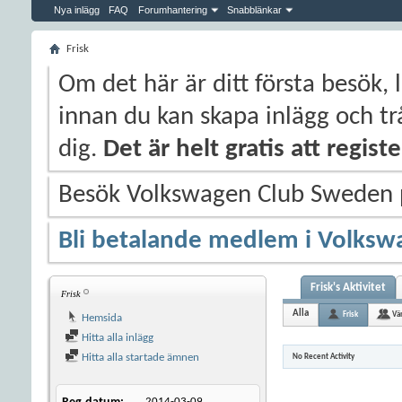
Nya inlägg
FAQ
Forumhantering
Snabblänkar
Frisk
Om det här är ditt första besök, 
innan du kan skapa inlägg och trå
dig.
Det är helt gratis att regis
Besök Volkswagen Club Sweden
Bli betalande medlem i Volksw
Frisk's Aktivitet
Frisk
Alla
Frisk
Vä
Hemsida
Hitta alla inlägg
Hitta alla startade ämnen
No Recent Activity
2014-03-09