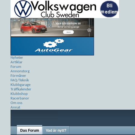
Nyheter
Artiklar
Forum
Annonstorg
Förmåner
FAQ/Teknik
Klubbgarage
Träffkalender
Klubbshop
Racerbanor
Om oss
Annat
Das Forum
Vad är nytt?