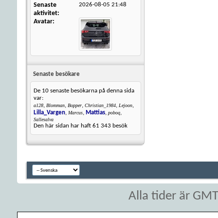
Senaste
2026-08-05
21:48
aktivitet
Avatar
Senaste besökare
De 10 senaste besökarna på denna sida
var:
,
,
,
,
,
a128
Blomman
Bopper
Christian_1984
Lejoon
Lilla_Vargen
,
,
Mattias
,
,
Marcus
poboq
Sallesalva
Den här sidan har haft
61 343
besök
Alla tider är GM