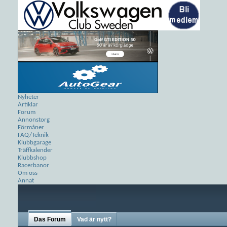
Nyheter
Artiklar
Forum
Annonstorg
Förmåner
FAQ/Teknik
Klubbgarage
Träffkalender
Klubbshop
Racerbanor
Om oss
Annat
Das Forum
Vad är nytt?