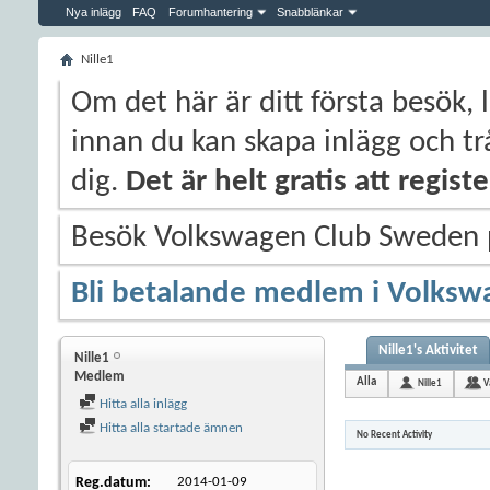
Nya inlägg
FAQ
Forumhantering
Snabblänkar
Nille1
Om det här är ditt första besök, 
innan du kan skapa inlägg och trå
dig.
Det är helt gratis att regis
Besök Volkswagen Club Sweden
Bli betalande medlem i Volksw
Nille1's Aktivitet
Nille1
Medlem
Alla
Nille1
V
Hitta alla inlägg
Hitta alla startade ämnen
No Recent Activity
Reg.datum
2014-01-09