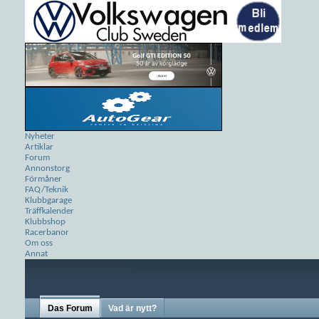
Nyheter
Artiklar
Forum
Annonstorg
Förmåner
FAQ/Teknik
Klubbgarage
Träffkalender
Klubbshop
Racerbanor
Om oss
Annat
Das Forum
Vad är nytt?