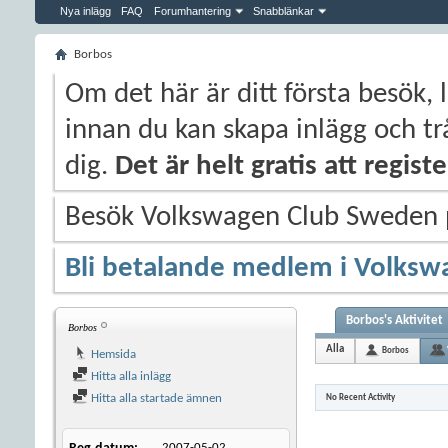
Nya inlägg
FAQ
Forumhantering
Snabblänkar
Borbos
Om det här är ditt första besök, 
innan du kan skapa inlägg och trå
dig.
Det är helt gratis att regis
Besök Volkswagen Club Sweden
Bli betalande medlem i Volksw
Borbos's Aktivitet
Borbos
Alla
Borbos
Hemsida
Hitta alla inlägg
Hitta alla startade ämnen
No Recent Activity
2007-05-02