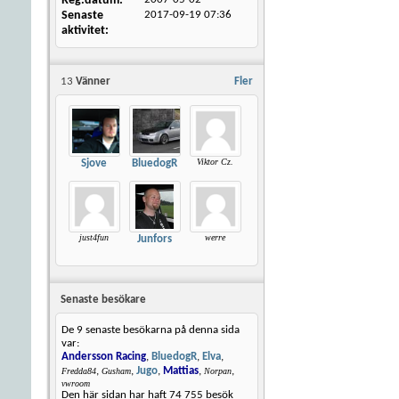
Reg.datum
Senaste
2017-09-19
07:36
aktivitet
13
Vänner
Fler
Viktor Cz.
Sjove
BluedogR
just4fun
werre
Junfors
Senaste besökare
De 9 senaste besökarna på denna sida
var:
Andersson Racing
,
BluedogR
,
Elva
,
,
,
Jugo
,
Mattias
,
,
Fredda84
Gusham
Norpan
vwroom
Den här sidan har haft
74 755
besök