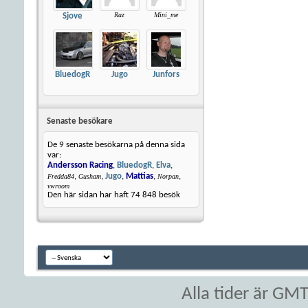
Raz
Mini_me
Sjove
BluedogR
Jugo
Junfors
Senaste besökare
De 9 senaste besökarna på denna sida
var:
Andersson Racing
,
BluedogR
,
Elva
,
,
,
Jugo
,
Mattias
,
,
Fredda84
Gusham
Norpan
vwroom
Den här sidan har haft
74 848
besök
Alla tider är GM