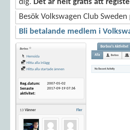
dig.
Det är helt gratis att regis
Besök Volkswagen Club Sweden
Bli betalande medlem i Volksw
Borbos's Aktivitet
Borbos
Alla
Borbos
Hemsida
Hitta alla inlägg
Hitta alla startade ämnen
No Recent Activity
Reg.datum
2007-05-02
Senaste
2017-09-19
07:36
aktivitet
13
Vänner
Fler