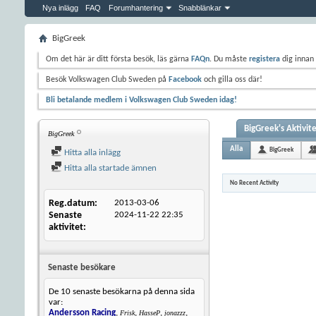
Nya inlägg
FAQ
Forumhantering
Snabblänkar
BigGreek
Om det här är ditt första besök, läs gärna
FAQn
. Du måste
registera
dig innan 
Besök Volkswagen Club Sweden på
Facebook
och gilla oss där!
Bli betalande medlem i Volkswagen Club Sweden idag!
BigGreek's Aktivit
BigGreek
Alla
BigGreek
Hitta alla inlägg
Hitta alla startade ämnen
No Recent Activity
Reg.datum
2013-03-06
Senaste
2024-11-22
22:35
aktivitet
Senaste besökare
De 10 senaste besökarna på denna sida
var:
Andersson Racing
,
,
,
,
Frisk
HasseP
jonazzz