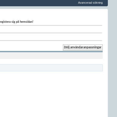
Avancerad sökning
 registera sig på hemsidan!