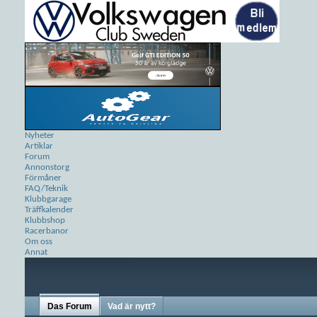
Nyheter
Artiklar
Forum
Annonstorg
Förmåner
FAQ/Teknik
Klubbgarage
Träffkalender
Klubbshop
Racerbanor
Om oss
Annat
Das Forum
Vad är nytt?