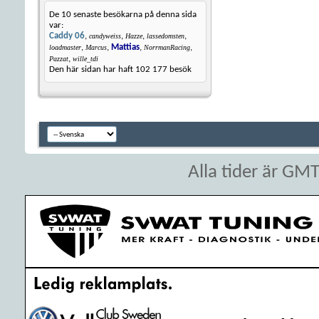
De 10 senaste besökarna på denna sida
var:
Caddy 06
,
,
,
,
candyweiss
Hazze
lassedomsten
,
,
Mattias
,
,
loadmaster
Marcus
NorrmanRacing
,
Pazzat
wille_tdi
Den här sidan har haft
102 177
besök
Alla tider är GM