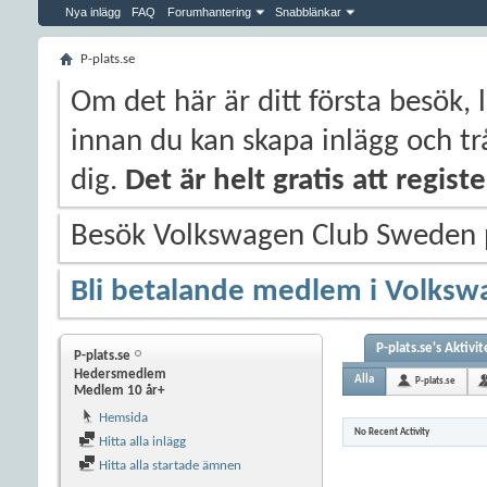
Nya inlägg
FAQ
Forumhantering
Snabblänkar
P-plats.se
Om det här är ditt första besök, 
innan du kan skapa inlägg och trå
dig.
Det är helt gratis att regis
Besök Volkswagen Club Sweden
Bli betalande medlem i Volksw
P-plats.se's Aktivit
P-plats.se
Hedersmedlem
Alla
P-plats.se
Medlem 10 år+
Hemsida
No Recent Activity
Hitta alla inlägg
Hitta alla startade ämnen