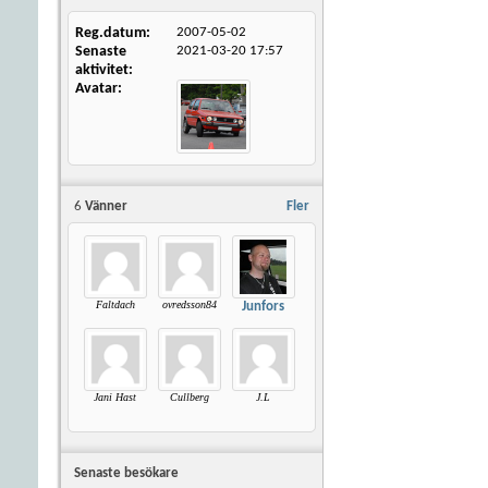
Reg.datum
2007-05-02
Senaste
2021-03-20
17:57
aktivitet
Avatar
6
Vänner
Fler
Faltdach
ovredsson84
Junfors
Jani Hast
Cullberg
J.L
Senaste besökare