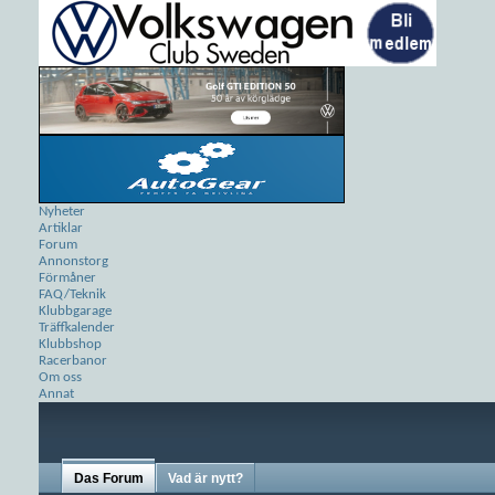
Nyheter
Artiklar
Forum
Annonstorg
Förmåner
FAQ/Teknik
Klubbgarage
Träffkalender
Klubbshop
Racerbanor
Om oss
Annat
Das Forum
Vad är nytt?