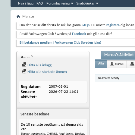
Nya inlägg
FAQ
Forumhantering
Snabblänkar
Marcus
Om det här är ditt första besök, läs gärna
FAQn
. Du måste
registera
dig innan 
Besök Volkswagen Club Sweden på
Facebook
och gilla oss där!
Bli betalande medlem i Volkswagen Club Sweden idag!
Marcus's Aktivitet
Marcus
Alla
Marcus
Hitta alla inlägg
Hitta alla startade ämnen
No Recent Activity
Reg.datum
2007-05-01
Senaste
2026-07-23
11:01
aktivitet
Senaste besökare
De 10 senaste besökarna på denna sida
var:
,
,
,
,
,
,
Bopper
candyweiss
Crille82
head
henca
Huokko