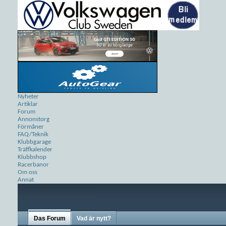
Nyheter
Artiklar
Forum
Annonstorg
Förmåner
FAQ/Teknik
Klubbgarage
Träffkalender
Klubbshop
Racerbanor
Om oss
Annat
Das Forum
Vad är nytt?