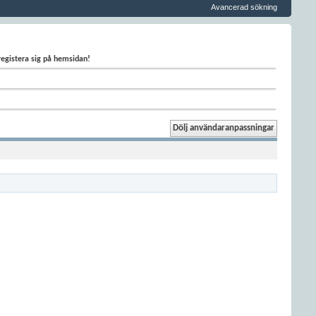
Avancerad sökning
 registera sig på hemsidan!