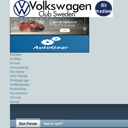
Nyheter
Artiklar
Forum
Annonstorg
Förmåner
FAQ/Teknik
Klubbgarage
Träffkalender
Klubbshop
Racerbanor
Om oss
Annat
Das Forum
Vad är nytt?