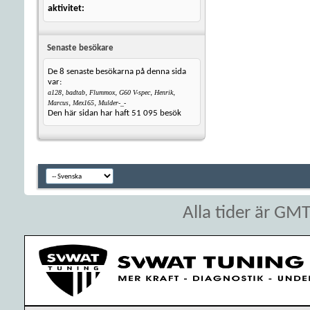
aktivitet
Senaste besökare
De 8 senaste besökarna på denna sida
var:
,
,
,
,
,
a128
badtab
Flummox
G60 V-spec
Henrik
,
,
Marcus
Mex165
Mulder-_-
Den här sidan har haft
51 095
besök
Alla tider är GM