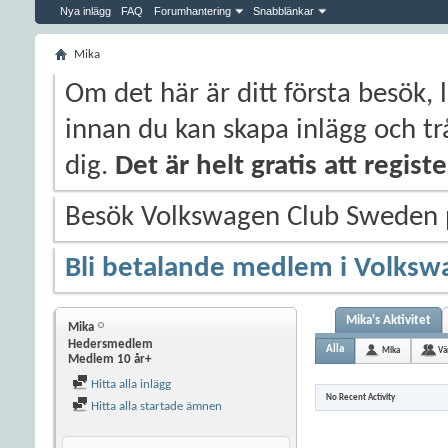
Nya inlägg
FAQ
Forumhantering
Snabblänkar
Mika
Om det här är ditt första besök, 
innan du kan skapa inlägg och trå
dig.
Det är helt gratis att regis
Besök Volkswagen Club Sweden
Bli betalande medlem i Volksw
Mika's Aktivitet
Mika
Hedersmedlem
Alla
Mika
Vä
Medlem 10 år+
Hitta alla inlägg
No Recent Activity
Hitta alla startade ämnen