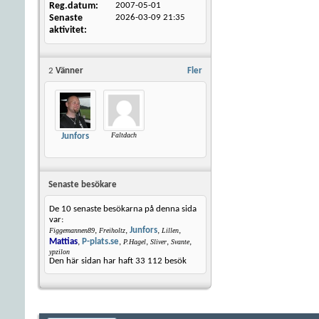
Reg.datum
2007-05-01
Senaste
2026-03-09
21:35
aktivitet
2
Vänner
Fler
Faltdach
Junfors
Senaste besökare
De 10 senaste besökarna på denna sida
var:
,
,
Junfors
,
,
Figgemannen89
Freiholtz
Lillen
Mattias
,
P-plats.se
,
,
,
,
P.Hagel
Sliver
Svante
ypzilon
Den här sidan har haft
33 112
besök