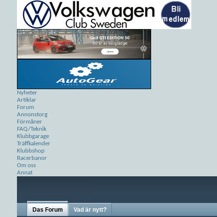
Nyheter
Artiklar
Forum
Annonstorg
Förmåner
FAQ/Teknik
Klubbgarage
Träffkalender
Klubbshop
Racerbanor
Om oss
Annat
Das Forum
Vad är nytt?